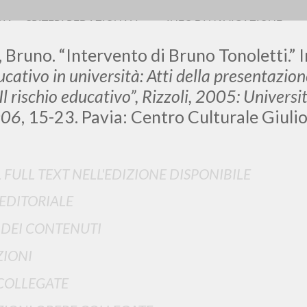
RIA
CRITERI REDAZIONALI
INFO DI NAVIGAZIONE
, Bruno. “Intervento di Bruno Tonoletti.” 
ucativo in università: Atti della presentazio
Il rischio educativo”, Rizzoli, 2005: Universit
006
, 15-23. Pavia: Centro Culturale Giuli
LUIGI
SSANI
L FULL TEXT NELL'EDIZIONE DISPONIBILE
 EDITORIALE
scritti
I DEI CONTENUTI
IONI
COLLEGATE