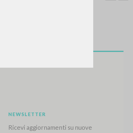
CERCA
Frase esatta
 »
ATTIVITÀ RECENTI
A
Z