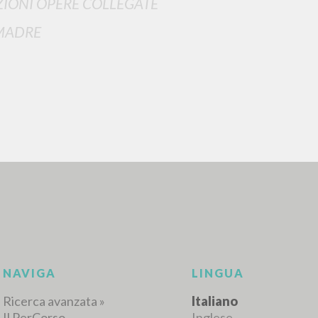
IONI OPERE COLLEGATE
MADRE
RICERCA AVANZATA
i risultati ancora più precisi? Utilizza la
0
DOCUMENTI TROVATI
Visualizza dettagli per tipologia
LINGUA
AUTORE
ANNO