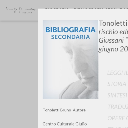
BIOGRAFIA
BIBLIOGRAFIA SECONDA
Tonoletti
rischio ed
Giussani “
giugno 2
GIU
LEGGI I
STORIA
SINTES
TRADUZ
Tonoletti Bruno
Autore
OPERE 
Centro Culturale Giulio