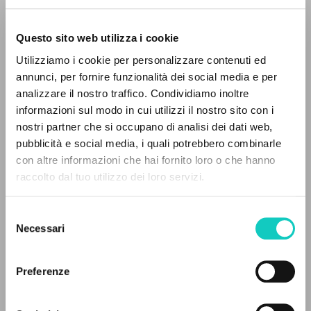
Questo sito web utilizza i cookie
Utilizziamo i cookie per personalizzare contenuti ed
annunci, per fornire funzionalità dei social media e per
IL PROGETTO
analizzare il nostro traffico. Condividiamo inoltre
informazioni sul modo in cui utilizzi il nostro sito con i
Il portale raccoglie e rende accessibili gli scritti
nostri partner che si occupano di analisi dei dati web,
di Luigi Giussani: quasi 5000 voci bibliografiche,
pubblicità e social media, i quali potrebbero combinarle
testi integrali in 5 lingue e percorsi tematici
con altre informazioni che hai fornito loro o che hanno
dedicati.
raccolto dal tuo utilizzo dei loro servizi.
Giussani Luigi
Autore
Jalade Daniel
Traduttore
Selezione
NAVIGA
Necessari
del
Fraternità di Comunione e Liberazione
consenso
Ricerca avanzata »
Francese
Il PerCorso
Preferenze
2000
Contatti
Pagine: 3
Login