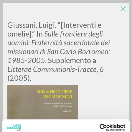
Giussani, Luigi. “[Interventi e
omelie].” In
Sulle frontiere degli
uomini: Fraternità sacerdotale dei
missionari di San Carlo Borromeo:
1985-2005
. Supplemento a
Litterae Communionis-Tracce,
6
RICERCA AVANZATA »
(2005).
A
Z
0
DOCUMENTI TROVATI
RISULTATI SUCCESSIVI