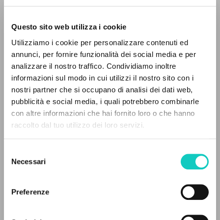
Questo sito web utilizza i cookie
Utilizziamo i cookie per personalizzare contenuti ed
annunci, per fornire funzionalità dei social media e per
analizzare il nostro traffico. Condividiamo inoltre
informazioni sul modo in cui utilizzi il nostro sito con i
nostri partner che si occupano di analisi dei dati web,
pubblicità e social media, i quali potrebbero combinarle
IL PROGETTO
con altre informazioni che hai fornito loro o che hanno
Camisasca Massimo
Presentazione
raccolto dal tuo utilizzo dei loro servizi.
Il portale raccoglie e rende accessibili gli scritti
Carrón Julián
Introduzione
di Luigi Giussani: quasi 5000 voci bibliografiche,
Giussani Luigi
Autore
Selezione
testi integrali in 5 lingue e percorsi tematici
Necessari
del
Cooperativa Editoriale Nuovo Mondo
dedicati.
consenso
Italiano
Litterae Communionis-Tracce
Preferenze
2005
NAVIGA
Pagine: 48