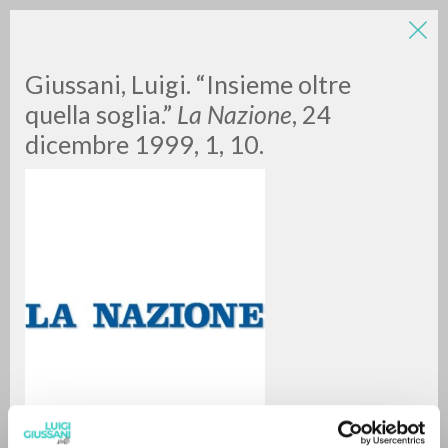
Giussani, Luigi. “Insieme oltre
quella soglia.”
La Nazione
, 24
dicembre 1999, 1, 10.
RICERCA AVANZATA »
A
Z
0
DOCUMENTI TROVATI
RISULTATI SUCCESSIVI