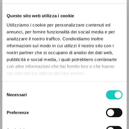
Questo sito web utilizza i cookie
Giussani Luigi
Autore
Utilizziamo i cookie per personalizzare contenuti ed
annunci, per fornire funzionalità dei social media e per
Italiano
analizzare il nostro traffico. Condividiamo inoltre
La Nazione
1999
informazioni sul modo in cui utilizzi il nostro sito con i
Pagine: 2
nostri partner che si occupano di analisi dei dati web,
pubblicità e social media, i quali potrebbero combinarle
IL PROGETTO
con altre informazioni che hai fornito loro o che hanno
raccolto dal tuo utilizzo dei loro servizi.
Il portale raccoglie e rende accessibili gli scritti
ULTIMO AGGIORNAMENTO
11/05/2020
di Luigi Giussani: quasi 5000 voci bibliografiche,
Selezione
testi integrali in 5 lingue e percorsi tematici
Necessari
del
dedicati.
consenso
LEGGI IL FULL TEXT NELL'EDIZIONE
Preferenze
DISPONIBILE
NAVIGA