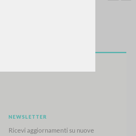
CERCA
Frase esatta
 »
ATTIVITÀ RECENTI
A
Z