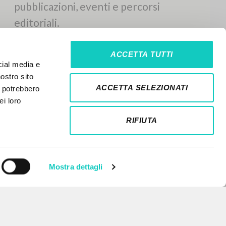
ACCETTA TUTTI
cial media e
nostro sito
ACCETTA SELEZIONATI
i potrebbero
ei loro
RIFIUTA
Mostra dettagli
NEWSLETTER
Ricevi aggiornamenti su nuove
pubblicazioni, eventi e percorsi
editoriali.