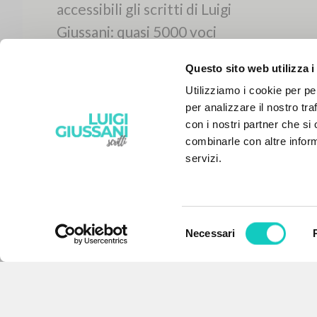
Questo sito web utilizza i
Utilizziamo i cookie per pe
per analizzare il nostro tra
con i nostri partner che si
combinarle con altre inform
servizi.
Selezione
Necessari
IL PROGETTO
del
consenso
Il portale raccoglie e rende
accessibili gli scritti di Luigi
Giussani: quasi 5000 voci