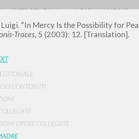
RIA
CRITERI REDAZIONALI
INFO DI NAVIGAZIONE
 Luigi. “In Mercy Is the Possibility for Pea
nis-Traces
, 5 (2003): 12. [Translation].
LUIGI
EXT
 EDITORIALE
SSANI
I DEI CONTENUTI
IONI
scritti
COLLEGATE
IONI OPERE COLLEGATE
MADRE