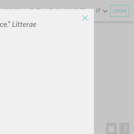
AGGIORNAMENTI
NEWS
CONTATTI
IT
LOGIN
E
ce.”
Litterae