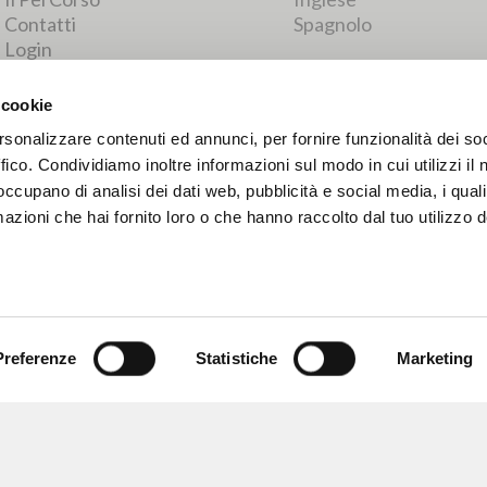
RISULTATI SUCCESSIVI
 cookie
rsonalizzare contenuti ed annunci, per fornire funzionalità dei so
ffico. Condividiamo inoltre informazioni sul modo in cui utilizzi il 
 occupano di analisi dei dati web, pubblicità e social media, i qual
azioni che hai fornito loro o che hanno raccolto dal tuo utilizzo d
Preferenze
Statistiche
Marketing
NAVIGA
LINGUA
Ricerca avanzata »
Italiano
Il PerCorso
Inglese
Contatti
Spagnolo