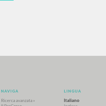
RICERCA AVANZATA
i risultati ancora più precisi? Utilizza la
0
DOCUMENTI TROVATI
Visualizza dettagli per tipologia
LINGUA
AUTORE
ANNO