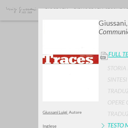
BIOGRAFIA
BIBLIOGRAFIA SECONDA
Giussani,
Communio
FULL T
STORIA
GIU
SINTES
TRADUZ
OPERE 
Giussani Luigi
Autore
TRADUZ
TESTO 
Inglese