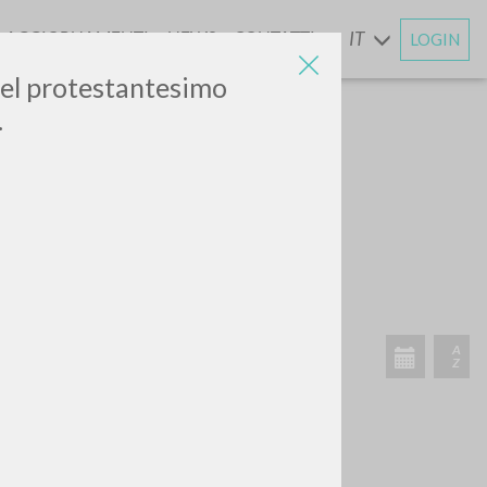
AGGIORNAMENTI
NEWS
CONTATTI
IT
LOGIN
E
nel protestantesimo
.
CERCA
Frase esatta
 »
ATTIVITÀ RECENTI
A
Z