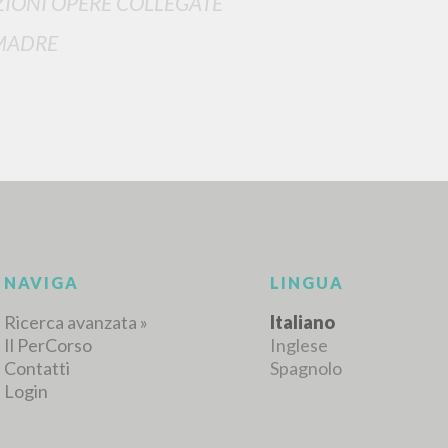
IONI OPERE COLLEGATE
MADRE
RISULTATI SUCCESSIVI
NAVIGA
LINGUA
Ricerca avanzata »
Italiano
Il PerCorso
Inglese