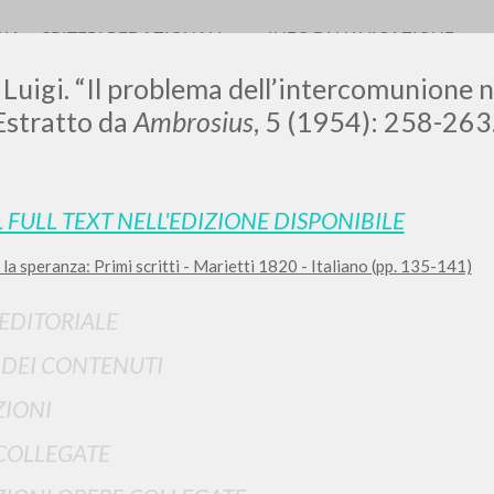
RIA
CRITERI REDAZIONALI
INFO DI NAVIGAZIONE
 Luigi. “Il problema dell’intercomunione 
 Estratto da
Ambrosius
, 5 (1954): 258-263
L FULL TEXT NELL'EDIZIONE DISPONIBILE
la speranza: Primi scritti - Marietti 1820 - Italiano (pp. 135-141)
RICERCA AVANZATA
i risultati ancora più precisi? Utilizza la
 EDITORIALE
0
DOCUMENTI TROVATI
I DEI CONTENUTI
Visualizza dettagli per tipologia
IONI
LINGUA
AUTORE
ANNO
COLLEGATE