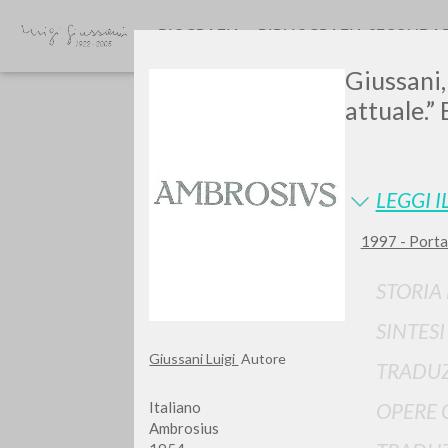
BIOGRAFIA
BIBLIOGRAFIA SECONDA
Giussani,
attuale.”
LEGGI I
1997 - Porta 
Vuo
STORIA
SINTES
Giussani Luigi
Autore
TRADUZ
TIPOLOGIA OPERA
Italiano
OPERE 
Ambrosius