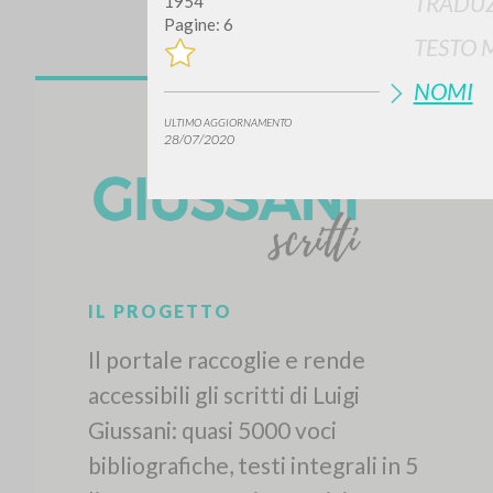
TRADUZ
1954
Pagine: 6
TESTO 
NOMI
ULTIMO AGGIORNAMENTO
28/07/2020
IL PROGETTO
Il portale raccoglie e rende