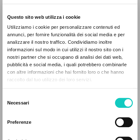
Questo sito web utilizza i cookie
Utilizziamo i cookie per personalizzare contenuti ed
annunci, per fornire funzionalità dei social media e per
analizzare il nostro traffico. Condividiamo inoltre
informazioni sul modo in cui utilizzi il nostro sito con i
nostri partner che si occupano di analisi dei dati web,
pubblicità e social media, i quali potrebbero combinarle
Giussani Luigi
Autore
IL PROGETTO
con altre informazioni che hai fornito loro o che hanno
Ildegarda di Bingen
Compositore
raccolto dal tuo utilizzo dei loro servizi.
Il portale raccoglie e rende accessibili gli scritti
Società Cooperativa Editoriale Nuovo Mondo/Universal
di Luigi Giussani: quasi 5000 voci bibliografiche,
Italiano
Selezione
testi integrali in 5 lingue e percorsi tematici
2007
Necessari
del
dedicati.
Pagine: 2
consenso
Preferenze
NAVIGA
ULTIMO AGGIORNAMENTO