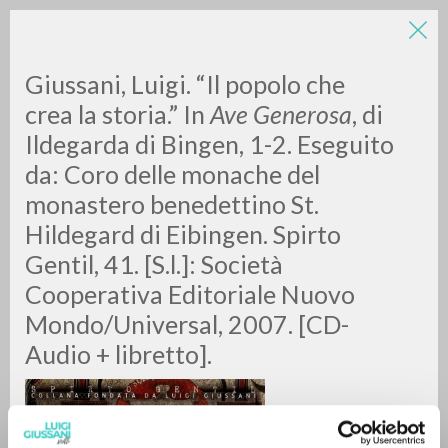
Giussani, Luigi. “Il popolo che
crea la storia.” In
Ave Generosa
, di
Ildegarda di Bingen, 1-2. Eseguito
da: Coro delle monache del
monastero benedettino St.
Hildegard di Eibingen. Spirto
RICERCA AVANZATA »
Gentil, 41. [S.l.]: Società
A
Z
Cooperativa Editoriale Nuovo
Mondo/Universal, 2007. [CD-
0
DOCUMENTI TROVATI
Audio + libretto].
RISULTATI SUCCESSIVI