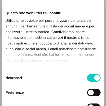
Questo sito web utilizza i cookie
Giussani Luigi
Autore
Utilizziamo i cookie per personalizzare contenuti ed
annunci, per fornire funzionalità dei social media e per
Italiano
IL PROGETTO
analizzare il nostro traffico. Condividiamo inoltre
La Repubblica
1997
informazioni sul modo in cui utilizzi il nostro sito con i
Il portale raccoglie e rende accessibili gli scritti
Pagine: 1
nostri partner che si occupano di analisi dei dati web,
di Luigi Giussani: quasi 5000 voci bibliografiche,
pubblicità e social media, i quali potrebbero combinarle
testi integrali in 5 lingue e percorsi tematici
con altre informazioni che hai fornito loro o che hanno
dedicati.
raccolto dal tuo utilizzo dei loro servizi.
ULTIMO AGGIORNAMENTO
23/06/2020
Selezione
NAVIGA
Necessari
del
consenso
Ricerca avanzata »
FULL TEXT
Il PerCorso
Preferenze
Contatti
STORIA EDITORIALE
Login