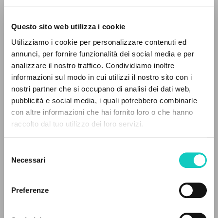
Questo sito web utilizza i cookie
Giussani Luigi
Autore
Utilizziamo i cookie per personalizzare contenuti ed
annunci, per fornire funzionalità dei social media e per
Italiano
analizzare il nostro traffico. Condividiamo inoltre
CL-Litterae Communionis
1992
informazioni sul modo in cui utilizzi il nostro sito con i
Pagine: 4
nostri partner che si occupano di analisi dei dati web,
pubblicità e social media, i quali potrebbero combinarle
IL PROGETTO
con altre informazioni che hai fornito loro o che hanno
raccolto dal tuo utilizzo dei loro servizi.
Il portale raccoglie e rende accessibili gli scritti
ULTIMO AGGIORNAMENTO
09/02/2024
di Luigi Giussani: quasi 5000 voci bibliografiche,
Selezione
testi integrali in 5 lingue e percorsi tematici
Necessari
del
dedicati.
consenso
FULL TEXT
Preferenze
NAVIGA
STORIA EDITORIALE