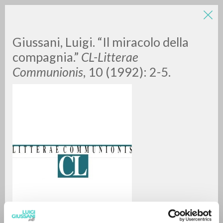
Giussani, Luigi. “Il miracolo della
compagnia.”
CL-Litterae
Communionis
, 10 (1992): 2-5.
RICERCA AVANZATA »
A
Z
0
DOCUMENTI TROVATI
RISULTATI SUCCESSIVI