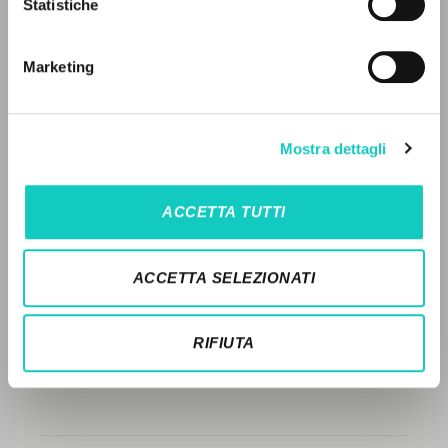
LEGGI IL FULL TEXT NELL'EDIZIONE
Statistiche
Ricerca avanzata »
DISPONIBILE
Il PerCorso
Contatti
STORIA EDITORIALE
Marketing
Login
SINTESI DEI CONTENUTI
TRADUZIONI
LINGUA
Mostra dettagli
OPERE COLLEGATE
Italiano
Inglese
Spagnolo
ACCETTA TUTTI
TRADUZIONI OPERE COLLEGATE
NEWSLETTER
TESTO MADRE
ACCETTA SELEZIONATI
Ricevi aggiornamenti su nuove pubblicazioni,
NOMI
eventi e percorsi editoriali.
RIFIUTA
Iscriviti