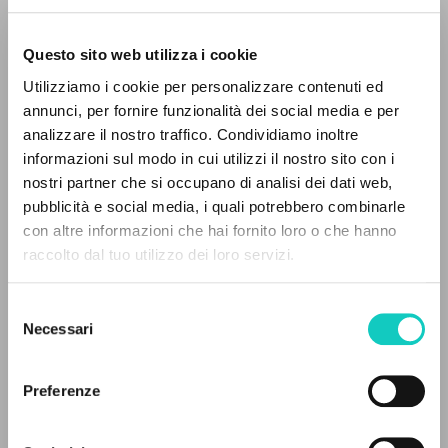
Questo sito web utilizza i cookie
Utilizziamo i cookie per personalizzare contenuti ed
annunci, per fornire funzionalità dei social media e per
analizzare il nostro traffico. Condividiamo inoltre
Giussani Luigi
Autore
informazioni sul modo in cui utilizzi il nostro sito con i
nostri partner che si occupano di analisi dei dati web,
Francese
pubblicità e social media, i quali potrebbero combinarle
Litterae Communionis-Traces
IL PROGETTO
con altre informazioni che hai fornito loro o che hanno
2004
Pagine: 2
raccolto dal tuo utilizzo dei loro servizi.
Il portale raccoglie e rende accessibili gli scritti
di Luigi Giussani: quasi 5000 voci bibliografiche,
Selezione
testi integrali in 5 lingue e percorsi tematici
Necessari
del
ULTIMO AGGIORNAMENTO
dedicati.
consenso
28/04/2020
Preferenze
NAVIGA