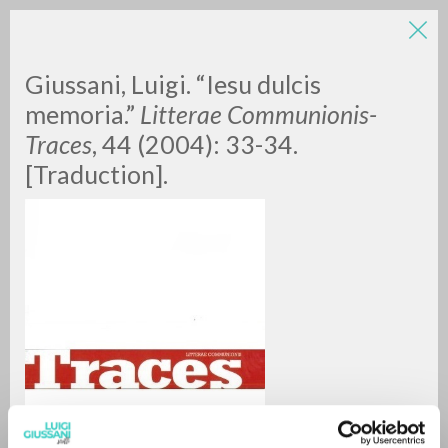
Giussani, Luigi. “Iesu dulcis
memoria.”
Litterae Communionis-
Traces
, 44 (2004): 33-34.
[Traduction].
RICERCA AVANZATA »
A
Z
0
DOCUMENTI TROVATI
RISULTATI SUCCESSIVI