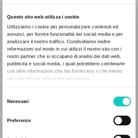
Questo sito web utilizza i cookie
RICERCA AVANZATA »
Utilizziamo i cookie per personalizzare contenuti ed
A
Z
annunci, per fornire funzionalità dei social media e per
analizzare il nostro traffico. Condividiamo inoltre
0
DOCUMENTI TROVATI
informazioni sul modo in cui utilizzi il nostro sito con i
Giussani Luigi
Autore
nostri partner che si occupano di analisi dei dati web,
pubblicità e social media, i quali potrebbero combinarle
Slovacco
con altre informazioni che hai fornito loro o che hanno
Litterae Communionis-Stopy
raccolto dal tuo utilizzo dei loro servizi.
2002
RISULTATI SUCCESSIVI
Pagine: 4
Selezione
Necessari
del
consenso
ULTIMO AGGIORNAMENTO
08/06/2021
Preferenze