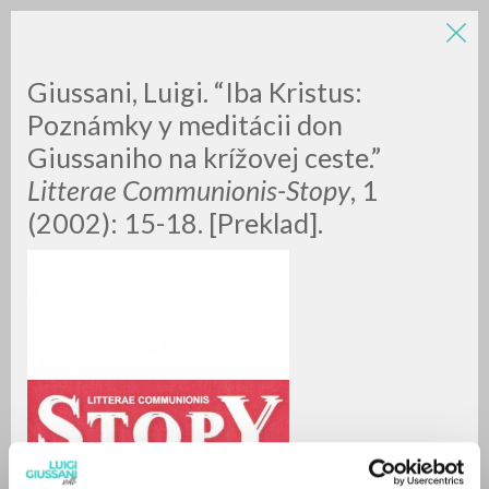
LUIGI
Giussani, Luigi. “Iba Kristus:
Poznámky y meditácii don
Giussaniho na krížovej ceste.”
GIUSSANI
Litterae Communionis-Stopy
, 1
(2002): 15-18. [Preklad].
scritti