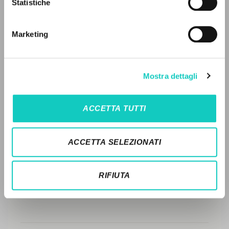
Statistiche
Ricerca avanzata »
FULL TEXT
Il PerCorso
Contatti
Marketing
STORIA EDITORIALE
Login
SINTESI DEI CONTENUTI
LINGUA
Mostra dettagli
TRADUZIONI
Italiano
Inglese
Spagnolo
OPERE COLLEGATE
ACCETTA TUTTI
TRADUZIONI OPERE COLLEGATE
NEWSLETTER
TESTO MADRE
ACCETTA SELEZIONATI
Ricevi aggiornamenti su nuove pubblicazioni,
NOMI
eventi e percorsi editoriali.
RIFIUTA
Iscriviti