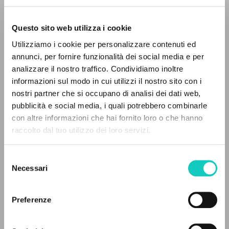
Questo sito web utilizza i cookie
Utilizziamo i cookie per personalizzare contenuti ed
annunci, per fornire funzionalità dei social media e per
analizzare il nostro traffico. Condividiamo inoltre
informazioni sul modo in cui utilizzi il nostro sito con i
Giussani Luigi
Autore
nostri partner che si occupano di analisi dei dati web,
pubblicità e social media, i quali potrebbero combinarle
Asociación Cultural Huellas
IL PROGETTO
con altre informazioni che hai fornito loro o che hanno
Spagnolo
2010
raccolto dal tuo utilizzo dei loro servizi.
Il portale raccoglie e rende accessibili gli scritti
Pagine: 1
di Luigi Giussani: quasi 5000 voci bibliografiche,
Selezione
testi integrali in 5 lingue e percorsi tematici
Necessari
del
dedicati.
consenso
ULTIMO AGGIORNAMENTO
22/03/2022
Preferenze
NAVIGA