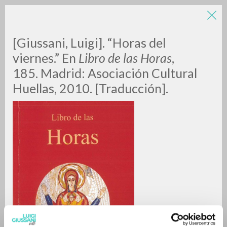
[Giussani, Luigi]. “Horas del
viernes.” En
Libro de las Horas
,
185. Madrid: Asociación Cultural
Huellas, 2010. [Traducción].
RICERCA AVANZATA »
A
Z
0
DOCUMENTI TROVATI
RISULTATI SUCCESSIVI