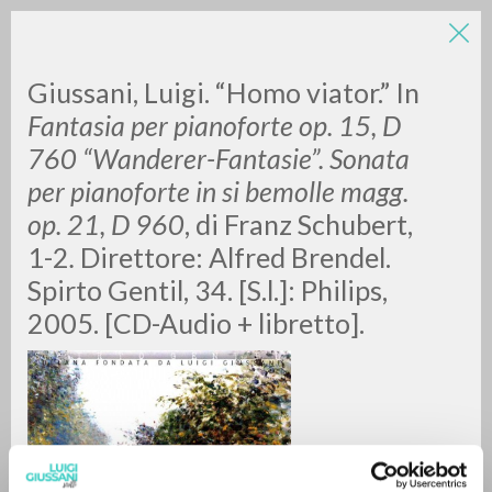
Giussani, Luigi. “Homo viator.”
In
Fantasia per pianoforte op. 15, D
760 “Wanderer-Fantasie”. Sonata
per pianoforte in si bemolle magg.
A
Z
op. 21, D 960
, di Franz Schubert,
1-2
.
Direttore: Alfred Brendel.
0
DOCUMENTI TROVATI
Spirto Gentil, 34. [S.l.]:
Philips,
2005. [CD-Audio + libretto].
RISULTATI SUCCESSIVI