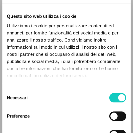
Questo sito web utilizza i cookie
Utilizziamo i cookie per personalizzare contenuti ed
annunci, per fornire funzionalità dei social media e per
IL PROGETTO
analizzare il nostro traffico. Condividiamo inoltre
Giussani Luigi
Autore
informazioni sul modo in cui utilizzi il nostro sito con i
Il portale raccoglie e rende accessibili gli scritti
Schubert Franz
Compositore
nostri partner che si occupano di analisi dei dati web,
di Luigi Giussani: quasi 5000 voci bibliografiche,
pubblicità e social media, i quali potrebbero combinarle
testi integrali in 5 lingue e percorsi tematici
PHILIPS
con altre informazioni che hai fornito loro o che hanno
Italiano
dedicati.
raccolto dal tuo utilizzo dei loro servizi.
2005
Pagine: 2
Selezione
NAVIGA
Necessari
del
consenso
Ricerca avanzata »
ULTIMO AGGIORNAMENTO
Il PerCorso
Preferenze
28/05/2025
Contatti
Login