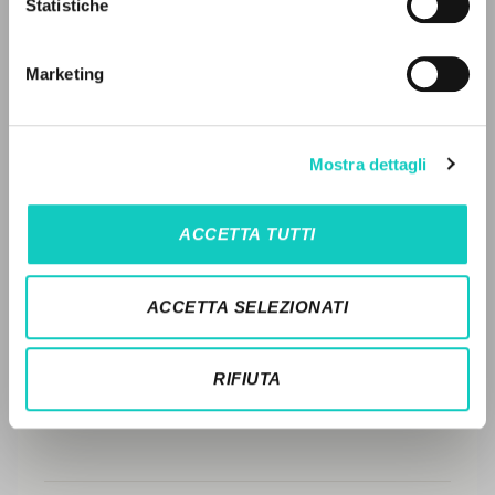
Statistiche
Ricerca avanzata »
Il PerCorso
STORIA EDITORIALE
Contatti
Marketing
SINTESI DEI CONTENUTI
Login
TRADUZIONI
LINGUA
Mostra dettagli
OPERE COLLEGATE
Italiano
Inglese
Spagnolo
TRADUZIONI OPERE COLLEGATE
ACCETTA TUTTI
TESTO MADRE
NEWSLETTER
NOMI
ACCETTA SELEZIONATI
Ricevi aggiornamenti su nuove pubblicazioni,
eventi e percorsi editoriali.
RIFIUTA
Iscriviti