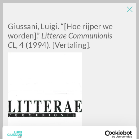
Giussani, Luigi. “[Hoe rijper we
worden].”
Litterae Communionis-
CL
, 4 (1994). [Vertaling].
RICERCA AVANZATA »
A
Z
0
DOCUMENTI TROVATI
RISULTATI SUCCESSIVI