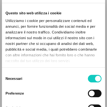
Questo sito web utilizza i cookie
Utilizziamo i cookie per personalizzare contenuti ed
annunci, per fornire funzionalità dei social media e per
Giussani Luigi
Autore
analizzare il nostro traffico. Condividiamo inoltre
informazioni sul modo in cui utilizzi il nostro sito con i
Olandese
Litterae Communionis-CL
nostri partner che si occupano di analisi dei dati web,
1994
pubblicità e social media, i quali potrebbero combinarle
Pagine: 1
IL PROGETTO
con altre informazioni che hai fornito loro o che hanno
raccolto dal tuo utilizzo dei loro servizi.
Il portale raccoglie e rende accessibili gli scritti
di Luigi Giussani: quasi 5000 voci bibliografiche,
Selezione
ULTIMO AGGIORNAMENTO
testi integrali in 5 lingue e percorsi tematici
25/11/2020
Necessari
del
dedicati.
consenso
Preferenze
NAVIGA
LEGGI IL FULL TEXT NELL'EDIZIONE
DISPONIBILE