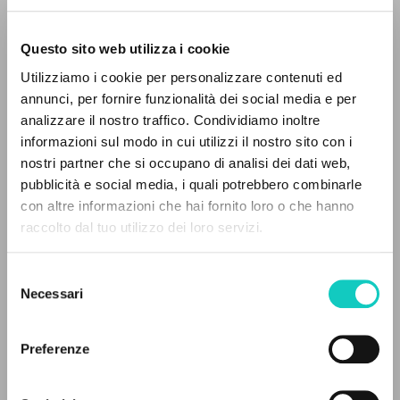
Questo sito web utilizza i cookie
RICERCA AVANZATA »
Utilizziamo i cookie per personalizzare contenuti ed
A
Z
annunci, per fornire funzionalità dei social media e per
analizzare il nostro traffico. Condividiamo inoltre
0
DOCUMENTI TROVATI
informazioni sul modo in cui utilizzi il nostro sito con i
Giussani Luigi
Autore
nostri partner che si occupano di analisi dei dati web,
pubblicità e social media, i quali potrebbero combinarle
Inglese
con altre informazioni che hai fornito loro o che hanno
Litterae Communionis-Traces
raccolto dal tuo utilizzo dei loro servizi.
2003
RISULTATI SUCCESSIVI
Pagine: 4
Selezione
Necessari
del
consenso
ULTIMO AGGIORNAMENTO
05/10/2019
Preferenze