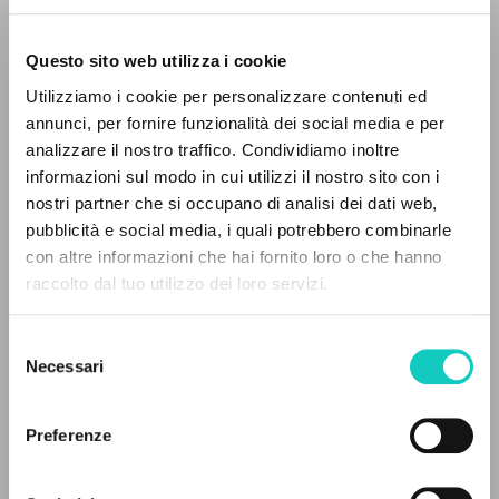
Questo sito web utilizza i cookie
Utilizziamo i cookie per personalizzare contenuti ed
annunci, per fornire funzionalità dei social media e per
analizzare il nostro traffico. Condividiamo inoltre
Giussani Luigi
Autore
informazioni sul modo in cui utilizzi il nostro sito con i
nostri partner che si occupano di analisi dei dati web,
Inglese
CL
pubblicità e social media, i quali potrebbero combinarle
1991
IL PROGETTO
con altre informazioni che hai fornito loro o che hanno
Pagine: 4
raccolto dal tuo utilizzo dei loro servizi.
Il portale raccoglie e rende accessibili gli scritti
di Luigi Giussani: quasi 5000 voci bibliografiche,
Selezione
testi integrali in 5 lingue e percorsi tematici
Necessari
del
ULTIMO AGGIORNAMENTO
dedicati.
18/06/2021
consenso
Preferenze
NAVIGA
FULL TEXT