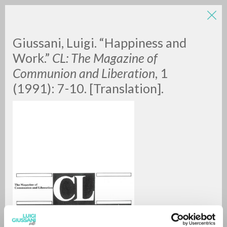
Giussani, Luigi. “Happiness and
Work.”
CL: The Magazine of
Communion and Liberation
, 1
(1991): 7-10. [Translation].
RICERCA AVANZATA »
A
Z
0
DOCUMENTI TROVATI
RISULTATI SUCCESSIVI