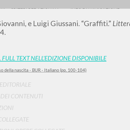
RIA
CRITERI REDAZIONALI
INFO DI NAVIGAZIONE
iovanni, e Luigi Giussani. “Graffiti.”
Litte
4.
0
DOCUMENTI TROVATI
L FULL TEXT NELL'EDIZIONE DISPONIBILE
so della nascita - BUR - Italiano (pp. 100-104)
Visualizza dettagli per tipologia
LINGUA
AUTORE
ANNO
 EDITORIALE
I DEI CONTENUTI
IONI
COLLEGATE
RISULTATI SUCCESSIVI