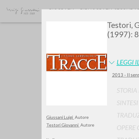
BIOGRAFIA
BIBLIOGRAFIA SECONDA
Testori, G
(1997): 8
LEGGI I
2013 - Il sen
TIPOLOGIA OPERA
STORIA
SINTES
TRADUZ
Giussani Luigi
Autore
Testori Giovanni
Autore
OPERE 