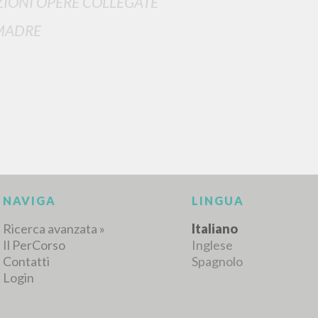
IONI OPERE COLLEGATE
MADRE
NAVIGA
LINGUA
Ricerca avanzata »
Italiano
Il PerCorso
Inglese
Contatti
Spagnolo
Login