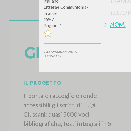
TRADUZ
Italiano
Litterae Communionis-
TESTO 
Tracce
1997
NOMI
Pagine: 1
ULTIMO AGGIORNAMENTO
08/05/2020
IL PROGETTO
Il portale raccoglie e rende
accessibili gli scritti di Luigi
Giussani: quasi 5000 voci
bibliografiche, testi integrali in 5