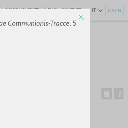
AGGIORNAMENTI
NEWS
CONTATTI
IT
LOGIN
E
rae Communionis-Tracce
, 5
ATTIVITÀ RECENTI
A
Z