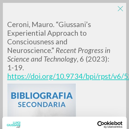
Ceroni, Mauro. “Giussani’s
Experiential Approach to
Consciousness and
Neuroscience.”
Recent Progress in
Science and Technology
, 6 (2023):
1-19.
RICERCA AVANZATA »
https://doi.org/10.9734/bpi/rpst/v6
A
Z
0
DOCUMENTI TROVATI
RISULTATI SUCCESSIVI