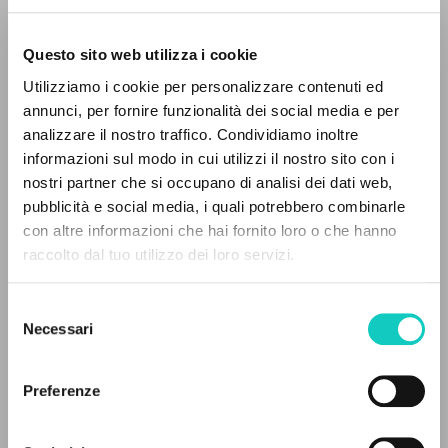
Questo sito web utilizza i cookie
Utilizziamo i cookie per personalizzare contenuti ed
annunci, per fornire funzionalità dei social media e per
analizzare il nostro traffico. Condividiamo inoltre
informazioni sul modo in cui utilizzi il nostro sito con i
nostri partner che si occupano di analisi dei dati web,
pubblicità e social media, i quali potrebbero combinarle
Ceroni Mauro
Autore
IL PROGETTO
con altre informazioni che hai fornito loro o che hanno
raccolto dal tuo utilizzo dei loro servizi.
Il portale raccoglie e rende accessibili gli scritti
Inglese
Recent Progress in Science and Technology
di Luigi Giussani: quasi 5000 voci bibliografiche,
Selezione
2023
testi integrali in 5 lingue e percorsi tematici
Necessari
Pagine: 19
del
dedicati.
consenso
Preferenze
NAVIGA
ULTIMO AGGIORNAMENTO
17/04/2023