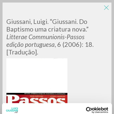
Giussani, Luigi. “Giussani. Do
Baptismo uma criatura nova.”
Litterae Communionis-Passos
edição portuguesa
, 6 (2006): 18.
[Tradução].
RICERCA AVANZATA »
A
Z
0
DOCUMENTI TROVATI
RISULTATI SUCCESSIVI