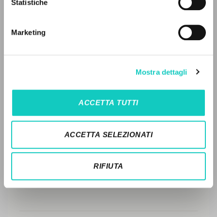
Statistiche
Ricerca avanzata »
FULL TEXT
Il PerCorso
Contatti
Marketing
Login
STORIA EDITORIALE
SINTESI DEI CONTENUTI
LINGUA
Mostra dettagli
TRADUZIONI
Italiano
Inglese
Spagnolo
OPERE COLLEGATE
ACCETTA TUTTI
TRADUZIONI OPERE COLLEGATE
NEWSLETTER
TESTO MADRE
ACCETTA SELEZIONATI
Ricevi aggiornamenti su nuove pubblicazioni,
NOMI
eventi e percorsi editoriali.
RIFIUTA
Iscriviti