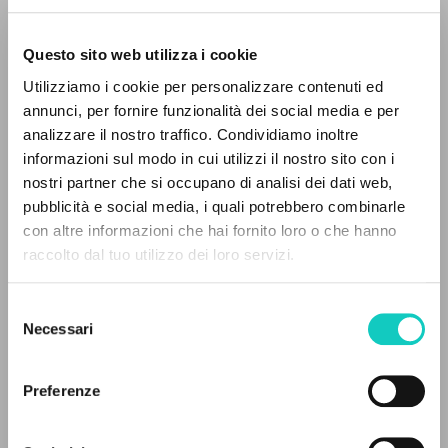
Questo sito web utilizza i cookie
Utilizziamo i cookie per personalizzare contenuti ed
annunci, per fornire funzionalità dei social media e per
analizzare il nostro traffico. Condividiamo inoltre
informazioni sul modo in cui utilizzi il nostro sito con i
Giussani Luigi
Autore
nostri partner che si occupano di analisi dei dati web,
pubblicità e social media, i quali potrebbero combinarle
Portoghese
IL PROGETTO
con altre informazioni che hai fornito loro o che hanno
Litterae Communionis-Passos edição portuguesa
raccolto dal tuo utilizzo dei loro servizi.
2006
Il portale raccoglie e rende accessibili gli scritti
Pagine: 1
di Luigi Giussani: quasi 5000 voci bibliografiche,
Selezione
testi integrali in 5 lingue e percorsi tematici
Necessari
del
dedicati.
consenso
ULTIMO AGGIORNAMENTO
14/03/2024
Preferenze
NAVIGA