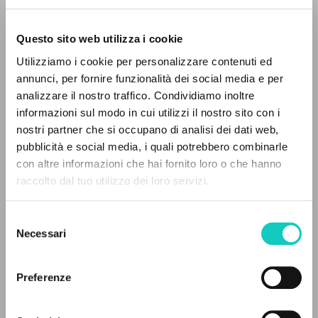
Questo sito web utilizza i cookie
Utilizziamo i cookie per personalizzare contenuti ed
annunci, per fornire funzionalità dei social media e per
analizzare il nostro traffico. Condividiamo inoltre
Giussani Luigi
Autore
informazioni sul modo in cui utilizzi il nostro sito con i
nostri partner che si occupano di analisi dei dati web,
Spagnolo
pubblicità e social media, i quali potrebbero combinarle
Litterae Communionis-Huellas
IL PROGETTO
con altre informazioni che hai fornito loro o che hanno
2006
Pagine: 2
raccolto dal tuo utilizzo dei loro servizi.
Il portale raccoglie e rende accessibili gli scritti
di Luigi Giussani: quasi 5000 voci bibliografiche,
Selezione
testi integrali in 5 lingue e percorsi tematici
Necessari
del
ULTIMO AGGIORNAMENTO
dedicati.
consenso
29/01/2021
Preferenze
NAVIGA