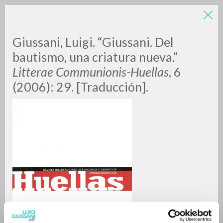
Giussani, Luigi. “Giussani. Del
bautismo, una criatura nueva.”
Litterae Communionis-Huellas
, 6
(2006): 29. [Traducción].
RICERCA AVANZATA »
A
Z
0
DOCUMENTI TROVATI
RISULTATI SUCCESSIVI