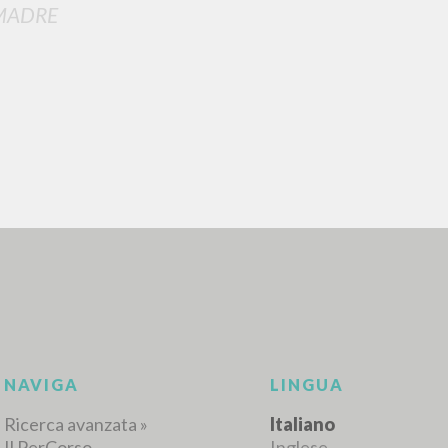
MADRE
RICERCA AVANZATA
i risultati ancora più precisi? Utilizza la
0
DOCUMENTI TROVATI
Visualizza dettagli per tipologia
LINGUA
AUTORE
ANNO