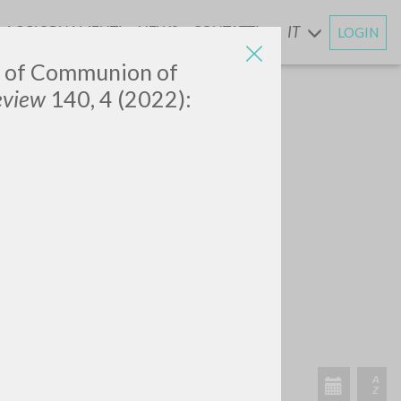
AGGIORNAMENTI
NEWS
CONTATTI
IT
LOGIN
E
ty of Communion of
eview
140, 4 (2022):