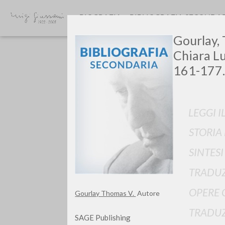
BIOGRAFIA
BIBLIOGRAFIA SECONDA
Gourlay, 
Chiara Lu
161-177.
LEGGI I
GIU
STORIA
SINTES
TRADUZ
OPERE 
Gourlay Thomas V.
Autore
TRADUZ
SAGE Publishing