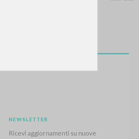
CERCA
Frase esatta
 »
ATTIVITÀ RECENTI
A
Z