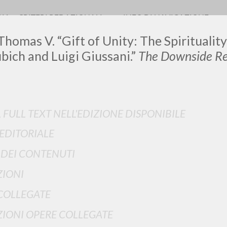
RIA
CRITERI REDAZIONALI
INFO DI NAVIGAZIONE
Thomas V. “Gift of Unity: The Spirituali
bich and Luigi Giussani.”
The Downside R
LUIGI
L FULL TEXT NELL'EDIZIONE DISPONIBILE
SSANI
 EDITORIALE
I DEI CONTENUTI
scritti
IONI
COLLEGATE
IONI OPERE COLLEGATE