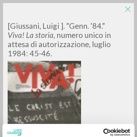
LUIGI
[Giussani, Luigi ]. “Genn. ’84.”
Viva! La storia
, numero unico in
attesa di autorizzazione, luglio
GIUSSANI
1984: 45-46.
scritti