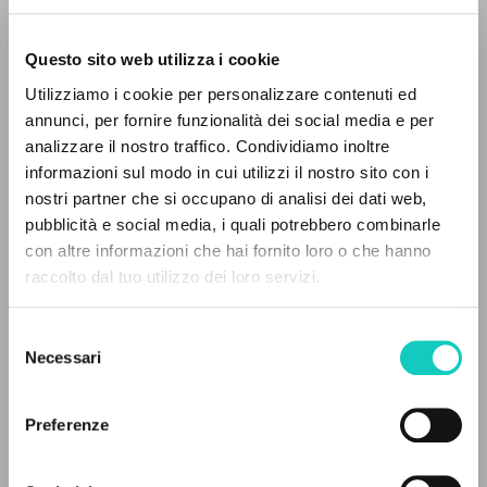
Questo sito web utilizza i cookie
RICERCA AVANZATA »
Utilizziamo i cookie per personalizzare contenuti ed
A
Z
annunci, per fornire funzionalità dei social media e per
analizzare il nostro traffico. Condividiamo inoltre
0
DOCUMENTI TROVATI
Giussani Luigi
Autore
informazioni sul modo in cui utilizzi il nostro sito con i
nostri partner che si occupano di analisi dei dati web,
Italiano
pubblicità e social media, i quali potrebbero combinarle
Viva! La storia
con altre informazioni che hai fornito loro o che hanno
1984
raccolto dal tuo utilizzo dei loro servizi.
Pagine: 2
RISULTATI SUCCESSIVI
Selezione
Necessari
del
ULTIMO AGGIORNAMENTO
consenso
02/04/2020
Preferenze