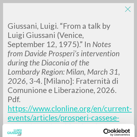
LUIGI
Giussani, Luigi. “From a talk by
Luigi Giussani (Venice,
GIUSSANI
September 12, 1975).” In
Notes
from Davide Prosperi’s intervention
scritti
during the Diaconia of the
Lombardy Region: Milan, March 31,
2026
, 3-4. [Milano]: Fraternità di
Comunione e Liberazione, 2026.
Pdf.
https://www.clonline.org/en/current-
events/articles/prosperi-cassese-
diaconia-regional-lombardy-31-
march-2026
. [Translation].