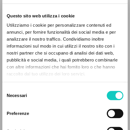
Questo sito web utilizza i cookie
Utilizziamo i cookie per personalizzare contenuti ed
annunci, per fornire funzionalità dei social media e per
analizzare il nostro traffico. Condividiamo inoltre
informazioni sul modo in cui utilizzi il nostro sito con i
nostri partner che si occupano di analisi dei dati web,
pubblicità e social media, i quali potrebbero combinarle
con altre informazioni che hai fornito loro o che hanno
raccolto dal tuo utilizzo dei loro servizi.
RICERCA AVANZATA »
Selezione
A
Z
Necessari
del
consenso
0
DOCUMENTI TROVATI
Preferenze
Giussani Luigi
Autore
Prosperi Davide
Autore