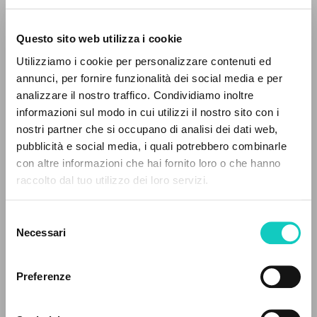
Questo sito web utilizza i cookie
RICERCA AVANZATA »
Utilizziamo i cookie per personalizzare contenuti ed
A
Z
annunci, per fornire funzionalità dei social media e per
analizzare il nostro traffico. Condividiamo inoltre
0
DOCUMENTI TROVATI
informazioni sul modo in cui utilizzi il nostro sito con i
nostri partner che si occupano di analisi dei dati web,
pubblicità e social media, i quali potrebbero combinarle
con altre informazioni che hai fornito loro o che hanno
raccolto dal tuo utilizzo dei loro servizi.
RISULTATI SUCCESSIVI
Selezione
Necessari
del
consenso
Preferenze
Giussani Luigi
Autore