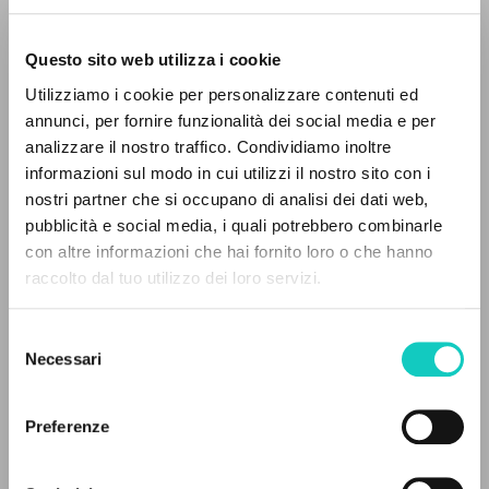
Questo sito web utilizza i cookie
RICERCA AVANZATA »
Utilizziamo i cookie per personalizzare contenuti ed
A
Z
annunci, per fornire funzionalità dei social media e per
analizzare il nostro traffico. Condividiamo inoltre
Boffo Dino
Intervista
0
DOCUMENTI TROVATI
informazioni sul modo in cui utilizzi il nostro sito con i
Giussani Luigi
Autore
nostri partner che si occupano di analisi dei dati web,
pubblicità e social media, i quali potrebbero combinarle
Inglese
con altre informazioni che hai fornito loro o che hanno
Litterae Communionis-Traces
raccolto dal tuo utilizzo dei loro servizi.
2002
RISULTATI SUCCESSIVI
Pagine: 3
Selezione
Necessari
del
consenso
ULTIMO AGGIORNAMENTO
05/12/2024
Preferenze