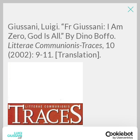
LUIGI
Giussani, Luigi. “Fr Giussani: I Am
Zero, God Is All.” By Dino Boffo.
Litterae Communionis-Traces
, 10
GIUSSANI
(2002): 9-11. [Translation].
scritti