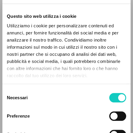
Questo sito web utilizza i cookie
RICERCA AVANZATA »
Utilizziamo i cookie per personalizzare contenuti ed
A
Z
annunci, per fornire funzionalità dei social media e per
analizzare il nostro traffico. Condividiamo inoltre
0
DOCUMENTI TROVATI
informazioni sul modo in cui utilizzi il nostro sito con i
nostri partner che si occupano di analisi dei dati web,
Giussani Luigi
Autore
pubblicità e social media, i quali potrebbero combinarle
Pierre Christophe
Autore
con altre informazioni che hai fornito loro o che hanno
raccolto dal tuo utilizzo dei loro servizi.
RISULTATI SUCCESSIVI
McGill-Queen's University Press
Inglese
2023
Selezione
Pagine: 2
Necessari
del
consenso
Preferenze
ULTIMO AGGIORNAMENTO
14/06/2023