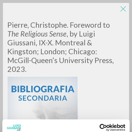
LUIGI
Pierre, Christophe. Foreword to
The Religious Sense
, by Luigi
Giussani, IX-X. Montreal &
GIUSSANI
Kingston; London; Chicago:
McGill-Queen’s University Press,
scritti
2023.