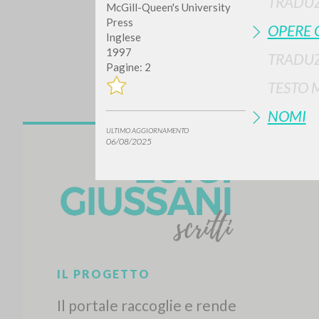
TRADUZ
McGill-Queen's University
Press
OPERE 
Inglese
1997
TRADUZ
Pagine: 2
TESTO 
NOMI
ULTIMO AGGIORNAMENTO
Vuo
06/08/2025
TIPOLOGIA OPERA