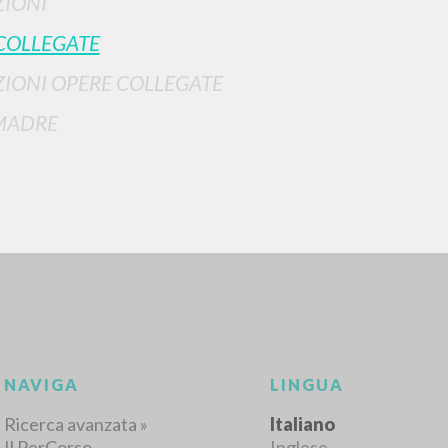
IONI
COLLEGATE
IONI OPERE COLLEGATE
MADRE
RICERCA AVANZATA
i risultati ancora più precisi? Utilizza la
0
DOCUMENTI TROVATI
Visualizza dettagli per tipologia
LINGUA
AUTORE
ANNO