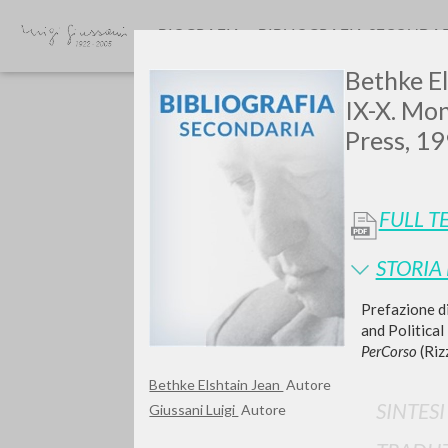
BIOGRAFIA
BIBLIOGRAFIA SECONDA
Bethke El
IX-X. Mon
Press, 19
FULL T
GIU
STORIA
Prefazione di
and Political
PerCorso
(Riz
Bethke Elshtain Jean
Autore
SINTES
Giussani Luigi
Autore