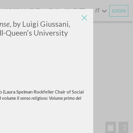
AGGIORNAMENTI
NEWS
CONTATTI
IT
LOGIN
E
ense
, by Luigi Giussani,
ll-Queen’s University
o (Laura Spelman Rockfeller Chair of Social
el volume
Il senso religioso: Volume primo del