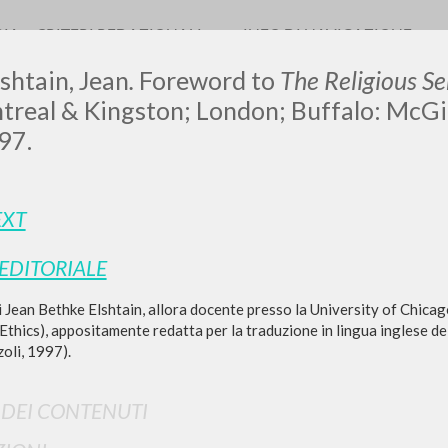
RIA
CRITERI REDAZIONALI
INFO DI NAVIGAZIONE
shtain, Jean
.
Foreword to
The Religious S
treal & Kingston; London; Buffalo: McGi
97.
LUIGI
EXT
SSANI
 EDITORIALE
 Jean Bethke Elshtain, allora docente presso la University of Chicag
scritti
 Ethics), appositamente redatta per la traduzione in lingua inglese d
zoli, 1997).
I DEI CONTENUTI