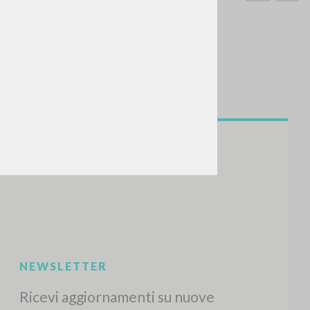
CERCA
Frase esatta
 »
ATTIVITÀ RECENTI
A
Z