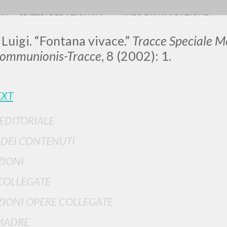
RIA
CRITERI REDAZIONALI
INFO DI NAVIGAZIONE
 Luigi. “Fontana vivace.”
Tracce Speciale M
Communionis-Tracce
, 8 (2002): 1.
LUIGI
EXT
 EDITORIALE
SSANI
I DEI CONTENUTI
IONI
scritti
COLLEGATE
IONI OPERE COLLEGATE
MADRE