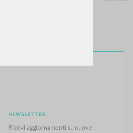
CERCA
Frase esatta
 »
ATTIVITÀ RECENTI
A
Z