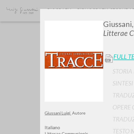
BIOGRAFIA
BIBLIOGRAFIA SECONDA
Giussani,
Litterae 
FULL T
STORIA
GIU
SINTES
TRADUZ
OPERE 
Giussani Luigi
Autore
TRADUZ
Italiano
TESTO 
Litterae Communionis-