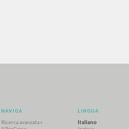
RICERCA AVANZATA
i risultati ancora più precisi? Utilizza la
0
DOCUMENTI TROVATI
Visualizza dettagli per tipologia
LINGUA
AUTORE
ANNO