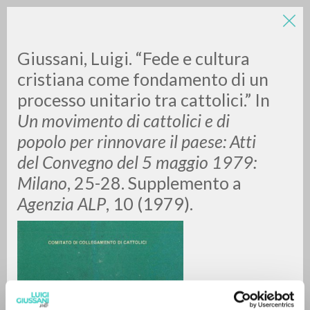
Giussani, Luigi. “Fede e cultura
cristiana come fondamento di un
processo unitario tra cattolici.” In
Un movimento di cattolici e di
popolo per rinnovare il paese: Atti
del Convegno del 5 maggio 1979:
RICERCA AVANZATA »
Milano
, 25-28. Supplemento a
A
Z
Agenzia ALP
, 10 (1979).
0
DOCUMENTI TROVATI
RISULTATI SUCCESSIVI