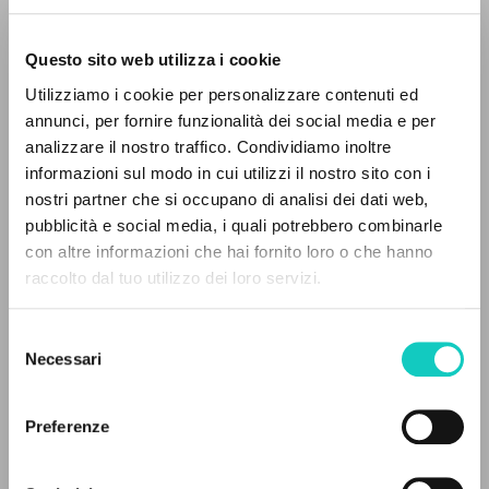
Questo sito web utilizza i cookie
Utilizziamo i cookie per personalizzare contenuti ed
annunci, per fornire funzionalità dei social media e per
analizzare il nostro traffico. Condividiamo inoltre
informazioni sul modo in cui utilizzi il nostro sito con i
nostri partner che si occupano di analisi dei dati web,
pubblicità e social media, i quali potrebbero combinarle
IL PROGETTO
con altre informazioni che hai fornito loro o che hanno
raccolto dal tuo utilizzo dei loro servizi.
Giussani Luigi
Autore
Il portale raccoglie e rende accessibili gli scritti
di Luigi Giussani: quasi 5000 voci bibliografiche,
Italiano
Selezione
testi integrali in 5 lingue e percorsi tematici
Agenzia ALP
Necessari
del
dedicati.
1979
consenso
Pagine: 4
Preferenze
NAVIGA