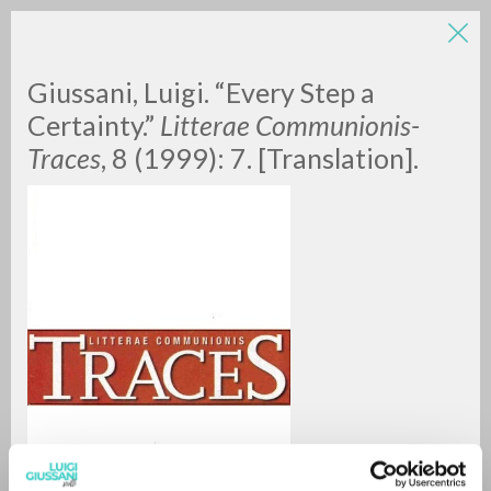
LUIGI
Giussani, Luigi. “Every Step a
Certainty.”
Litterae Communionis-
Traces
, 8 (1999): 7. [Translation].
GIUSSANI
scritti