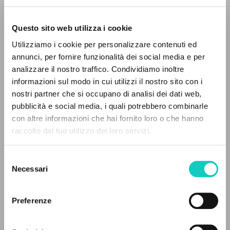
Questo sito web utilizza i cookie
RICERCA AVANZATA »
Utilizziamo i cookie per personalizzare contenuti ed
A
Z
annunci, per fornire funzionalità dei social media e per
Giussani Luigi
Autore
analizzare il nostro traffico. Condividiamo inoltre
0
DOCUMENTI TROVATI
informazioni sul modo in cui utilizzi il nostro sito con i
Inglese
Litterae Communionis-Traces
nostri partner che si occupano di analisi dei dati web,
1999
pubblicità e social media, i quali potrebbero combinarle
Pagine: 1
con altre informazioni che hai fornito loro o che hanno
raccolto dal tuo utilizzo dei loro servizi.
RISULTATI SUCCESSIVI
Selezione
ULTIMO AGGIORNAMENTO
20/01/2020
Necessari
del
consenso
Preferenze
FULL TEXT