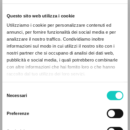
Questo sito web utilizza i cookie
RICERCA AVANZATA »
Utilizziamo i cookie per personalizzare contenuti ed
A
Giussani Luigi
Autore
Z
annunci, per fornire funzionalità dei social media e per
analizzare il nostro traffico. Condividiamo inoltre
0
DOCUMENTI TROVATI
Tedesco
informazioni sul modo in cui utilizzi il nostro sito con i
Litterae Communionis-Spuren
nostri partner che si occupano di analisi dei dati web,
2005
pubblicità e social media, i quali potrebbero combinarle
Pagine: 5
con altre informazioni che hai fornito loro o che hanno
raccolto dal tuo utilizzo dei loro servizi.
RISULTATI SUCCESSIVI
ULTIMO AGGIORNAMENTO
Selezione
25/02/2020
Necessari
del
consenso
Preferenze
LEGGI IL FULL TEXT NELL'EDIZIONE
DISPONIBILE