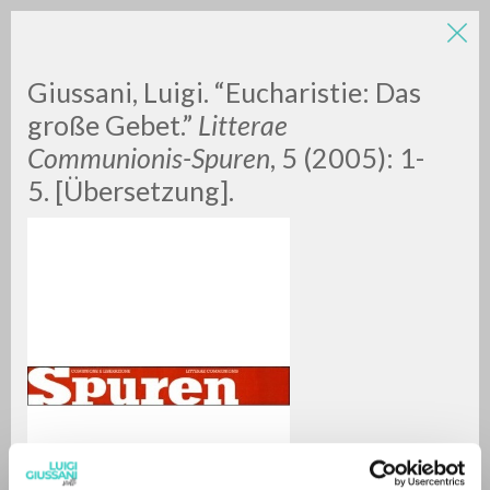
LUIGI
Giussani, Luigi. “Eucharistie: Das
große Gebet.”
Litterae
Communionis-Spuren
, 5 (2005): 1-
GIUSSANI
5. [Übersetzung].
scritti