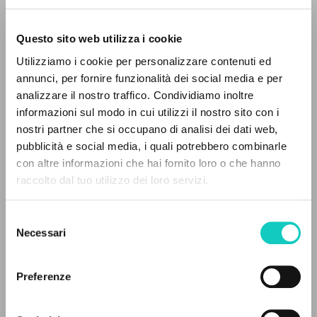
Questo sito web utilizza i cookie
RICERCA AVANZATA »
Utilizziamo i cookie per personalizzare contenuti ed
A
Z
annunci, per fornire funzionalità dei social media e per
analizzare il nostro traffico. Condividiamo inoltre
0
DOCUMENTI TROVATI
informazioni sul modo in cui utilizzi il nostro sito con i
Giussani Luigi
Autore
nostri partner che si occupano di analisi dei dati web,
pubblicità e social media, i quali potrebbero combinarle
Portoghese
con altre informazioni che hai fornito loro o che hanno
Litterae Communionis-Passos edição portuguesa
raccolto dal tuo utilizzo dei loro servizi.
2005
RISULTATI SUCCESSIVI
Pagine: 7
Selezione
Necessari
del
consenso
ULTIMO AGGIORNAMENTO
02/08/2024
Preferenze