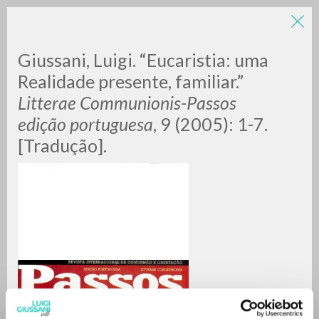
LUIGI
Giussani, Luigi. “Eucaristia: uma
Realidade presente, familiar.”
Litterae Communionis-Passos
GIUSSANI
edição portuguesa
, 9 (2005): 1-7.
[Tradução].
scritti