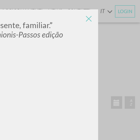
AGGIORNAMENTI
NEWS
CONTATTI
IT
LOGIN
E
ente, familiar.”
ionis-Passos edição