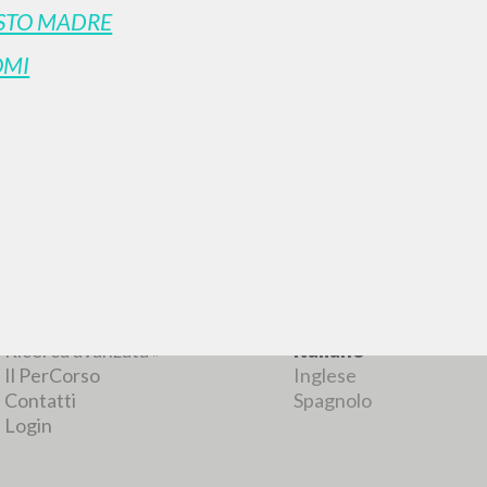
STO MADRE
OMI
RICERCA AVANZATA
i risultati ancora più precisi? Utilizza la
0
DOCUMENTI TROVATI
Visualizza dettagli per tipologia
LINGUA
AUTORE
ANNO