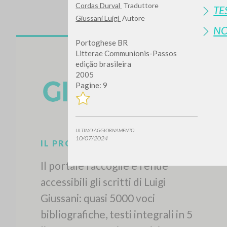
Cordas Durval
Traduttore
TE
Giussani Luigi
Autore
N
Portoghese BR
Litterae Communionis-Passos
edição brasileira
2005
Pagine: 9
Vuo
ULTIMO AGGIORNAMENTO
10/07/2024
TIPOLOGIA OPERA