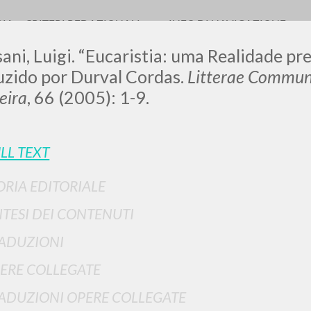
RIA
CRITERI REDAZIONALI
INFO DI NAVIGAZIONE
ani, Luigi. “Eucaristia: uma Realidade pres
uzido por Durval Cordas.
Litterae Commun
leira
, 66 (2005): 1-9.
LUIGI
LL TEXT
SSANI
ORIA EDITORIALE
NTESI DEI CONTENUTI
scritti
ADUZIONI
ERE COLLEGATE
ADUZIONI OPERE COLLEGATE