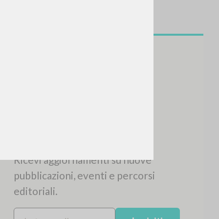
CERCA
Frase esatta
 »
ATTIVITÀ RECENTI
A
Z