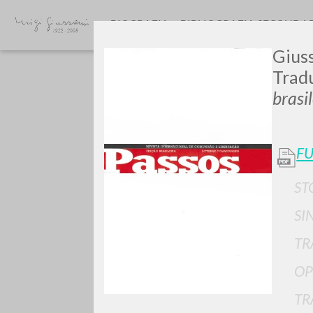
BIOGRAFIA
BIBLIOGRAFIA SECONDA
Giuss
Trad
brasi
FU
GIU
ST
SI
TR
OP
TR