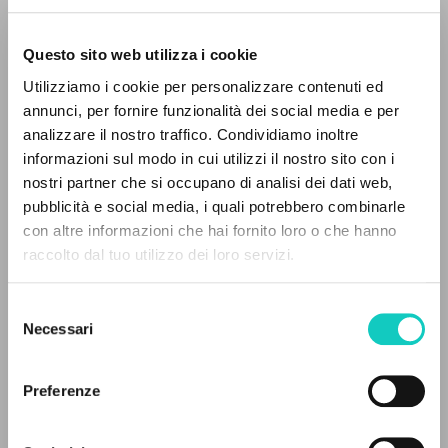
Questo sito web utilizza i cookie
Utilizziamo i cookie per personalizzare contenuti ed
annunci, per fornire funzionalità dei social media e per
analizzare il nostro traffico. Condividiamo inoltre
Giussani Luigi
Autore
informazioni sul modo in cui utilizzi il nostro sito con i
nostri partner che si occupano di analisi dei dati web,
Tedesco
pubblicità e social media, i quali potrebbero combinarle
Litterae Communionis-Spuren
IL PROGETTO
con altre informazioni che hai fornito loro o che hanno
2008
Pagine: 6
raccolto dal tuo utilizzo dei loro servizi.
Il portale raccoglie e rende accessibili gli scritti
di Luigi Giussani: quasi 5000 voci bibliografiche,
Selezione
testi integrali in 5 lingue e percorsi tematici
Necessari
del
ULTIMO AGGIORNAMENTO
dedicati.
consenso
21/02/2020
Preferenze
NAVIGA