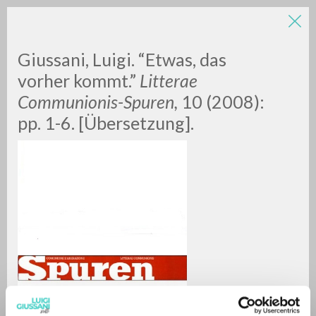
Giussani, Luigi. “Etwas, das
vorher kommt.”
Litterae
Communionis-Spuren,
10 (2008):
pp. 1-6. [Übersetzung].
RICERCA AVANZATA »
A
Z
0
DOCUMENTI TROVATI
RISULTATI SUCCESSIVI