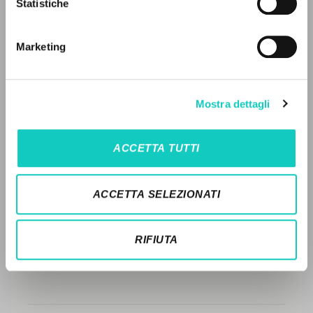
LEGGI IL FULL TEXT NELL'EDIZIONE
Statistiche
Ricerca avanzata »
DISPONIBILE
Il PerCorso
Contatti
STORIA EDITORIALE
Marketing
Login
SINTESI DEI CONTENUTI
TRADUZIONI
LINGUA
Mostra dettagli
OPERE COLLEGATE
Italiano
Inglese
Spagnolo
ACCETTA TUTTI
TRADUZIONI OPERE COLLEGATE
NEWSLETTER
TESTO MADRE
ACCETTA SELEZIONATI
Ricevi aggiornamenti su nuove pubblicazioni,
NOMI
eventi e percorsi editoriali.
RIFIUTA
Iscriviti