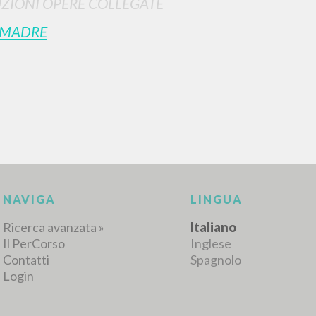
ZIONI OPERE COLLEGATE
 MADRE
RISULTATI SUCCESSIVI
NAVIGA
LINGUA
Ricerca avanzata »
Italiano
Il PerCorso
Inglese