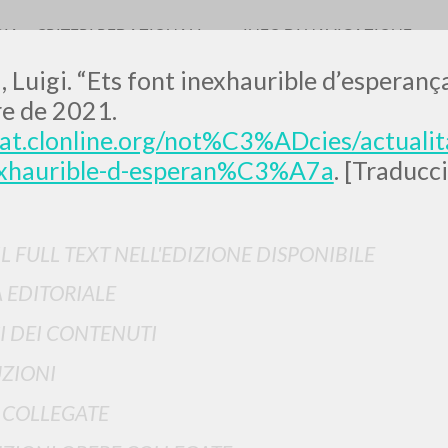
RIA
CRITERI REDAZIONALI
INFO DI NAVIGAZIONE
, Luigi. “Ets font inexhaurible d’esperanç
e de 2021.
cat.clonline.org/not%C3%ADcies/actuali
exhaurible-d-esperan%C3%A7a
. [Traducci
RICERCA AVANZATA
i risultati ancora più precisi? Utilizza la
IL FULL TEXT NELL'EDIZIONE DISPONIBILE
 EDITORIALE
0
DOCUMENTI TROVATI
I DEI CONTENUTI
Visualizza dettagli per tipologia
ZIONI
LINGUA
AUTORE
ANNO
 COLLEGATE