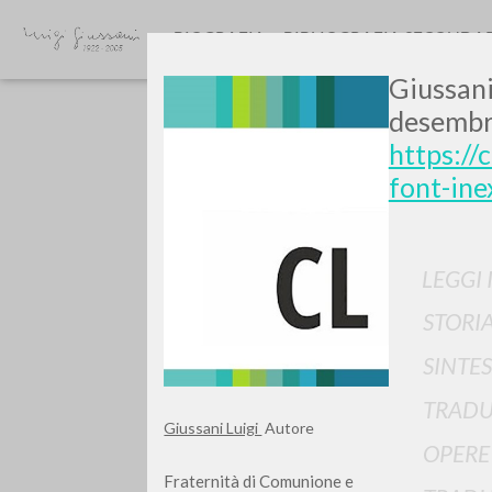
BIOGRAFIA
BIBLIOGRAFIA SECONDA
Giussani
desembr
https://
font-in
Vuo
LEGGI 
STORIA
SINTES
TRADU
TIPOLOGIA OPERA
Giussani Luigi
Autore
OPERE
Fraternità di Comunione e