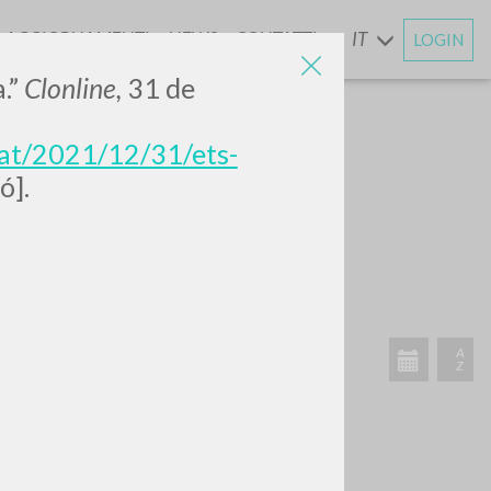
AGGIORNAMENTI
NEWS
CONTATTI
IT
LOGIN
E
a.”
Clonline,
31 de
tat/2021/12/31/ets-
ó].
CERCA
Frase esatta
 »
ATTIVITÀ RECENTI
A
Z