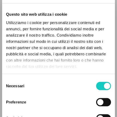
Questo sito web utilizza i cookie
Utilizziamo i cookie per personalizzare contenuti ed
annunci, per fornire funzionalità dei social media e per
analizzare il nostro traffico. Condividiamo inoltre
informazioni sul modo in cui utilizzi il nostro sito con i
Giussani Luigi
Autore
nostri partner che si occupano di analisi dei dati web,
pubblicità e social media, i quali potrebbero combinarle
Portoghese BR
IL PROGETTO
con altre informazioni che hai fornito loro o che hanno
Litterae Communionis-Passos edição brasileira
raccolto dal tuo utilizzo dei loro servizi.
2003
Il portale raccoglie e rende accessibili gli scritti
Pagine: 1
di Luigi Giussani: quasi 5000 voci bibliografiche,
Selezione
testi integrali in 5 lingue e percorsi tematici
Necessari
del
dedicati.
consenso
ULTIMO AGGIORNAMENTO
16/07/2024
Preferenze
NAVIGA