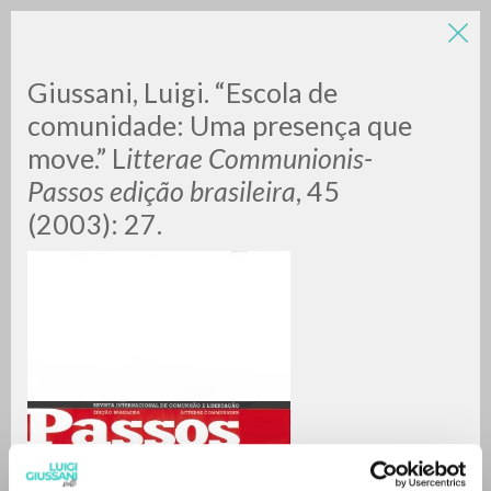
Giussani, Luigi. “Escola de
comunidade: Uma presença que
move.” L
itterae Communionis-
Passos edição brasileira
, 45
(2003): 27.
RICERCA AVANZATA »
A
Z
0
DOCUMENTI TROVATI
RISULTATI SUCCESSIVI