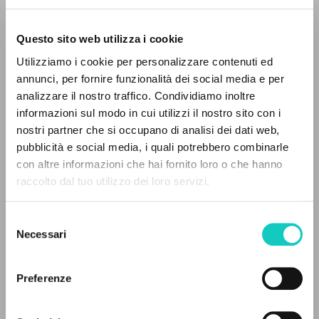
Questo sito web utilizza i cookie
RICERCA AVANZATA »
Utilizziamo i cookie per personalizzare contenuti ed
A
Z
annunci, per fornire funzionalità dei social media e per
analizzare il nostro traffico. Condividiamo inoltre
Giussani Luigi
Autore
0
DOCUMENTI TROVATI
informazioni sul modo in cui utilizzi il nostro sito con i
nostri partner che si occupano di analisi dei dati web,
Portoghese BR
pubblicità e social media, i quali potrebbero combinarle
CL-Comunhão e Libertação
con altre informazioni che hai fornito loro o che hanno
1990
Pagine: 2
raccolto dal tuo utilizzo dei loro servizi.
RISULTATI SUCCESSIVI
Selezione
Necessari
del
ULTIMO AGGIORNAMENTO
consenso
01/08/2024
Preferenze