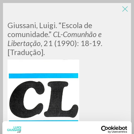
LUIGI
Giussani, Luigi. “Escola de
comunidade.”
CL-Comunhão e
Libertação
, 21 (1990): 18-19.
GIUSSANI
[Tradução].
scritti