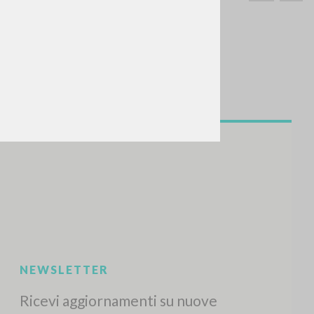
CERCA
Frase esatta
 »
ATTIVITÀ RECENTI
A
Z