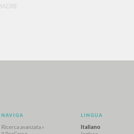
MADRE
RICERCA AVANZATA
i risultati ancora più precisi? Utilizza la
0
DOCUMENTI TROVATI
Visualizza dettagli per tipologia
LINGUA
AUTORE
ANNO