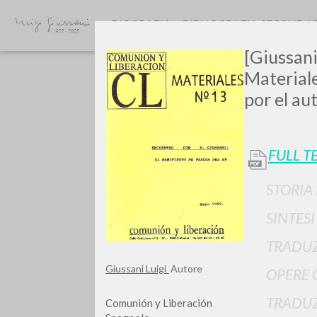
BIOGRAFIA
BIBLIOGRAFIA SECONDA
[Giussani
Materiale
por el aut
FULL T
GIU
STORIA
SINTES
TRADUZ
Giussani Luigi
Autore
OPERE 
TRADUZ
Comunión y Liberación