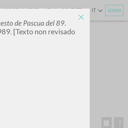
AGGIORNAMENTI
NEWS
CONTATTI
IT
LOGIN
E
iesto de Pascua del 89
.
989. [Texto non revisado