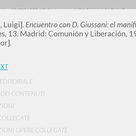
RIA
CRITERI REDAZIONALI
INFO DI NAVIGAZIONE
, Luigi].
Encuentro con D. Giussani: el manif
s, 13. Madrid: Comunión y Liberación, 1
or].
LUIGI
EXT
SSANI
 EDITORIALE
I DEI CONTENUTI
scritti
IONI
COLLEGATE
IONI OPERE COLLEGATE