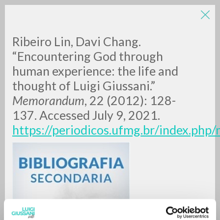
Ribeiro Lin, Davi Chang.
“Encountering God through
human experience: the life and
thought of Luigi Giussani.”
A
Z
Memorandum
, 22 (2012): 128-
137. Accessed July 9, 2021.
0
DOCUMENTI TROVATI
https://periodicos.ufmg.br/index.ph
RISULTATI SUCCESSIVI