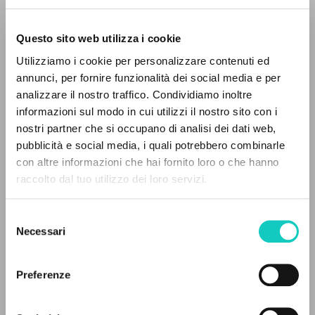
Questo sito web utilizza i cookie
Utilizziamo i cookie per personalizzare contenuti ed
annunci, per fornire funzionalità dei social media e per
IL PROGETTO
analizzare il nostro traffico. Condividiamo inoltre
informazioni sul modo in cui utilizzi il nostro sito con i
Il portale raccoglie e rende accessibili gli scritti
nostri partner che si occupano di analisi dei dati web,
di Luigi Giussani: quasi 5000 voci bibliografiche,
pubblicità e social media, i quali potrebbero combinarle
Ribeiro Lin Davi Chang
Autore
testi integrali in 5 lingue e percorsi tematici
con altre informazioni che hai fornito loro o che hanno
dedicati.
raccolto dal tuo utilizzo dei loro servizi.
Inglese
Memorandum
Selezione
2012
NAVIGA
Necessari
Pagine: 10
del
consenso
Ricerca avanzata »
Il PerCorso
Preferenze
Contatti
ULTIMO AGGIORNAMENTO
Login
25/10/2024