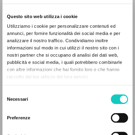
Questo sito web utilizza i cookie
RICERCA AVANZATA »
Utilizziamo i cookie per personalizzare contenuti ed
A
Z
annunci, per fornire funzionalità dei social media e per
analizzare il nostro traffico. Condividiamo inoltre
Giussani Luigi
Autore
0
DOCUMENTI TROVATI
informazioni sul modo in cui utilizzi il nostro sito con i
nostri partner che si occupano di analisi dei dati web,
Inglese
pubblicità e social media, i quali potrebbero combinarle
Litterae Communionis-Traces
con altre informazioni che hai fornito loro o che hanno
2001
Pagine: 8
raccolto dal tuo utilizzo dei loro servizi.
RISULTATI SUCCESSIVI
Selezione
Necessari
del
ULTIMO AGGIORNAMENTO
consenso
11/11/2019
Preferenze