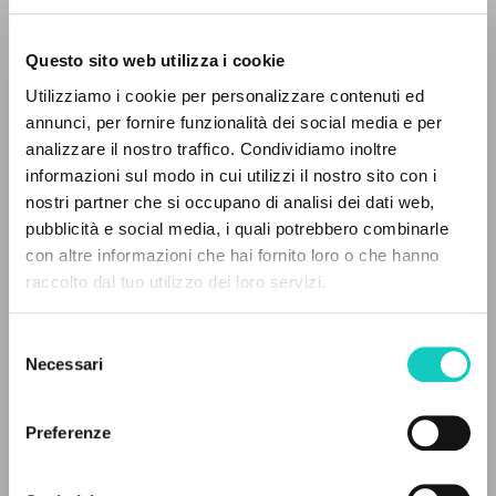
Questo sito web utilizza i cookie
Utilizziamo i cookie per personalizzare contenuti ed
annunci, per fornire funzionalità dei social media e per
IL PROGETTO
analizzare il nostro traffico. Condividiamo inoltre
Giussani Luigi
Autore
informazioni sul modo in cui utilizzi il nostro sito con i
Il portale raccoglie e rende accessibili gli scritti
nostri partner che si occupano di analisi dei dati web,
Spagnolo
di Luigi Giussani: quasi 5000 voci bibliografiche,
pubblicità e social media, i quali potrebbero combinarle
Litterae Communionis-Huellas
testi integrali in 5 lingue e percorsi tematici
con altre informazioni che hai fornito loro o che hanno
2001
dedicati.
Pagine: 1
raccolto dal tuo utilizzo dei loro servizi.
Selezione
NAVIGA
Necessari
del
ULTIMO AGGIORNAMENTO
consenso
14/12/2020
Ricerca avanzata »
Il PerCorso
Preferenze
Contatti
Login