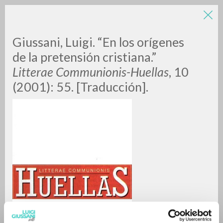
Giussani, Luigi. “En los orígenes
de la pretensión cristiana.”
Litterae Communionis-Huellas
, 10
(2001): 55. [Traducción].
A
Z
0
DOCUMENTI TROVATI
RISULTATI SUCCESSIVI