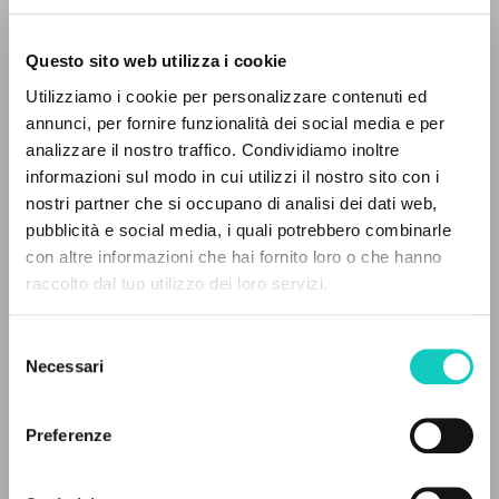
Questo sito web utilizza i cookie
Utilizziamo i cookie per personalizzare contenuti ed
annunci, per fornire funzionalità dei social media e per
analizzare il nostro traffico. Condividiamo inoltre
informazioni sul modo in cui utilizzi il nostro sito con i
nostri partner che si occupano di analisi dei dati web,
Alberto Stefano
Autore
pubblicità e social media, i quali potrebbero combinarle
Giussani Luigi
Autore
IL PROGETTO
con altre informazioni che hai fornito loro o che hanno
Prades López Javier Maria
Autore
raccolto dal tuo utilizzo dei loro servizi.
Schanda Balázs
Autore
Il portale raccoglie e rende accessibili gli scritti
di Luigi Giussani: quasi 5000 voci bibliografiche,
Selezione
Sarutlan Kármelita Novérek
testi integrali in 5 lingue e percorsi tematici
Necessari
del
Ungherese
dedicati.
2019
consenso
Pagine: 1
Preferenze
NAVIGA