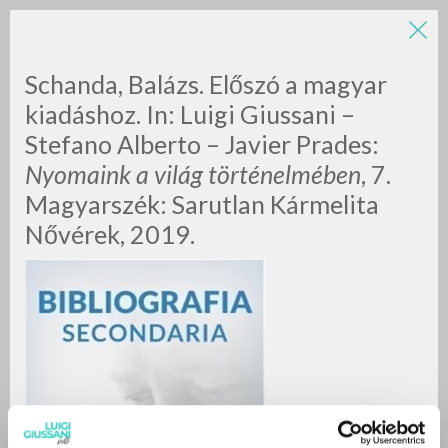
Schanda, Balázs. Előszó a magyar
kiadáshoz. In: Luigi Giussani –
Stefano Alberto – Javier Prades:
Nyomaink a világ történelmében
, 7.
Magyarszék: Sarutlan Kármelita
Nővérek, 2019.
RICERCA AVANZATA »
A
Z
0
DOCUMENTI TROVATI
RISULTATI SUCCESSIVI