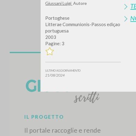
Giussani Luigi
Autore
T
N
Portoghese
Litterae Communionis-Passos ediçao
portuguesa
2003
Pagine: 3
Vuo
ULTIMO AGGIORNAMENTO
21/08/2024
TIPOLOGIA OPERA