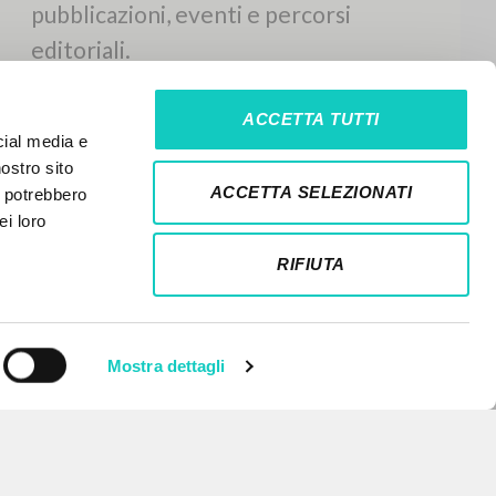
ACCETTA TUTTI
cial media e
nostro sito
ACCETTA SELEZIONATI
i potrebbero
ei loro
RIFIUTA
Mostra dettagli
NEWSLETTER
Ricevi aggiornamenti su nuove
pubblicazioni, eventi e percorsi
editoriali.