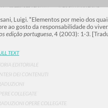
RIA
CRITERI REDAZIONALI
INFO DI NAVIGAZIONE
sani, Luigi. “Elementos por meio dos qua
bre ao gosto da responsabilidade do viver
os edição portuguesa
, 4 (2003): 1-3. [Trad
LUIGI
ULL TEXT
SSANI
TORIA EDITORIALE
INTESI DEI CONTENUTI
scritti
RADUZIONI
PERE COLLEGATE
RADUZIONI OPERE COLLEGATE