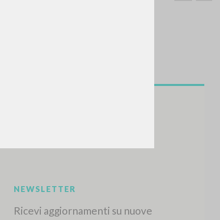
CERCA
Frase esatta
 »
ATTIVITÀ RECENTI
A
Z