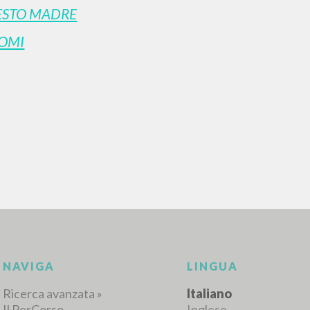
ESTO MADRE
OMI
RICERCA AVANZATA
i risultati ancora più precisi? Utilizza la
0
DOCUMENTI TROVATI
Visualizza dettagli per tipologia
LINGUA
AUTORE
ANNO