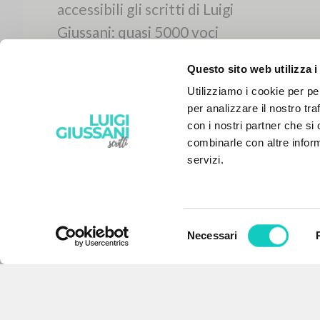
Questo sito web utilizza i
Utilizziamo i cookie per pe
per analizzare il nostro tra
con i nostri partner che si
combinarle con altre inform
servizi.
Selezione
Necessari
IL PROGETTO
del
consenso
Il portale raccoglie e rende
accessibili gli scritti di Luigi
Giussani: quasi 5000 voci