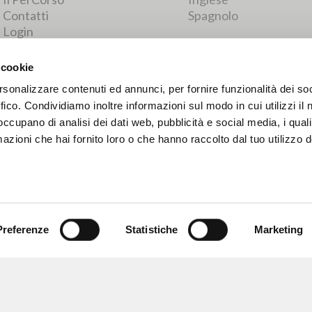
RISULTATI SUCCESSIVI
 cookie
rsonalizzare contenuti ed annunci, per fornire funzionalità dei so
ffico. Condividiamo inoltre informazioni sul modo in cui utilizzi il 
 occupano di analisi dei dati web, pubblicità e social media, i qual
azioni che hai fornito loro o che hanno raccolto dal tuo utilizzo d
Preferenze
Statistiche
Marketing
NAVIGA
LINGUA
Ricerca avanzata »
Italiano
Il PerCorso
Inglese
Contatti
Spagnolo