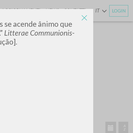
AGGIORNAMENTI
NEWS
CONTATTI
IT
LOGIN
E
is se acende ânimo que
.”
Litterae Communionis-
ução].