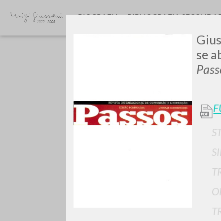
BIOGRAFIA
BIBLIOGRAFIA SECONDA
Gius
se a
Pass
F
GIU
S
S
T
O
T