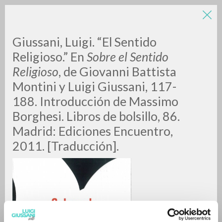
Giussani, Luigi. “El Sentido
Religioso.” En
Sobre el Sentido
Religioso
, de Giovanni Battista
Montini y Luigi Giussani, 117-
188. Introducción de Massimo
Borghesi. Libros de bolsillo, 86.
RICERCA AVANZATA »
Madrid: Ediciones Encuentro,
A
Z
2011. [Traducción].
0
DOCUMENTI TROVATI
RISULTATI SUCCESSIVI