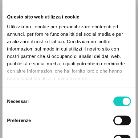
Questo sito web utilizza i cookie
Utilizziamo i cookie per personalizzare contenuti ed
annunci, per fornire funzionalità dei social media e per
analizzare il nostro traffico. Condividiamo inoltre
informazioni sul modo in cui utilizzi il nostro sito con i
nostri partner che si occupano di analisi dei dati web,
pubblicità e social media, i quali potrebbero combinarle
IL PROGETTO
con altre informazioni che hai fornito loro o che hanno
raccolto dal tuo utilizzo dei loro servizi.
Il portale raccoglie e rende accessibili gli scritti
di Luigi Giussani: quasi 5000 voci bibliografiche,
Borghesi Massimo
Introduzione
Selezione
testi integrali in 5 lingue e percorsi tematici
Giussani Carmen
Revisore
Necessari
del
dedicati.
Giussani Luigi
Autore
consenso
González Raeta Roberto J.
Traduttore
Preferenze
Montini Giovanni Battista
Autore
NAVIGA