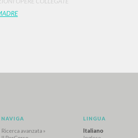
IONI OPERE COLLEGATE
MADRE
RICERCA AVANZATA
i risultati ancora più precisi? Utilizza la
0
DOCUMENTI TROVATI
Visualizza dettagli per tipologia
LINGUA
AUTORE
ANNO