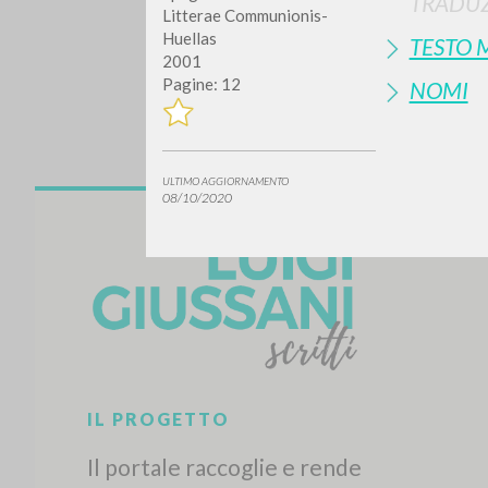
TRADUZ
Litterae Communionis-
Huellas
TESTO 
2001
Pagine: 12
NOMI
ULTIMO AGGIORNAMENTO
08/10/2020
Vuo
TIPOLOGIA OPERA