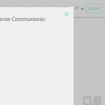
AGGIORNAMENTI
NEWS
CONTATTI
IT
LOGIN
E
terae Communionis-