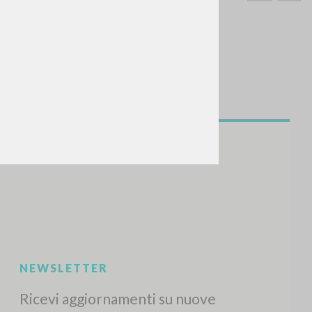
CERCA
Frase esatta
 »
ATTIVITÀ RECENTI
A
Z