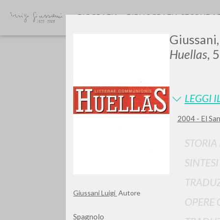
BIOGRAFIA
BIBLIOGRAFIA SECONDA
Giussani,
Huellas
, 
LEGGI I
2004 - El Sa
GIU
STORIA
SINTES
TRADUZ
Giussani Luigi
Autore
OPERE 
Spagnolo