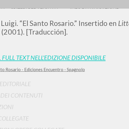
RIA
CRITERI REDAZIONALI
INFO DI NAVIGAZIONE
 Luigi. “El Santo Rosario.” Insertido en
Lit
5 (2001). [Traducción].
LUIGI
L FULL TEXT NELL'EDIZIONE DISPONIBILE
nto Rosario - Ediciones Encuentro - Spagnolo
SSANI
 EDITORIALE
scritti
I DEI CONTENUTI
IONI
COLLEGATE