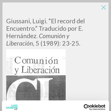
Giussani, Luigi. “El record del
Encuentro.” Traducido por E.
Hernández.
Comunión y
Liberación
, 5 (1989): 23-25.
A
Z
0
DOCUMENTI TROVATI
RISULTATI SUCCESSIVI