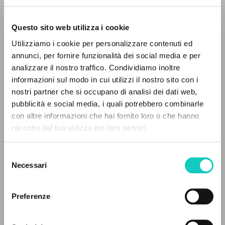
Questo sito web utilizza i cookie
Utilizziamo i cookie per personalizzare contenuti ed
Giussani Luigi
Autore
annunci, per fornire funzionalità dei social media e per
Hernández E
Traduttore
IL PROGETTO
analizzare il nostro traffico. Condividiamo inoltre
informazioni sul modo in cui utilizzi il nostro sito con i
Spagnolo
Il portale raccoglie e rende accessibili gli scritti
nostri partner che si occupano di analisi dei dati web,
Comunión y Liberación
di Luigi Giussani: quasi 5000 voci bibliografiche,
pubblicità e social media, i quali potrebbero combinarle
1989
testi integrali in 5 lingue e percorsi tematici
Pagine: 3
con altre informazioni che hai fornito loro o che hanno
dedicati.
raccolto dal tuo utilizzo dei loro servizi.
Selezione
ULTIMO AGGIORNAMENTO
NAVIGA
Necessari
del
19/01/2021
consenso
Ricerca avanzata »
Il PerCorso
Preferenze
Contatti
FULL TEXT
Login