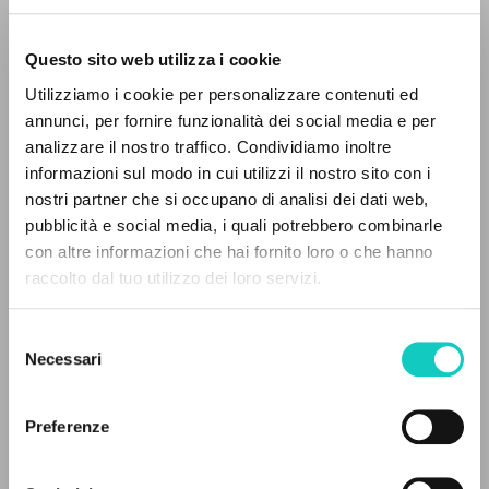
Questo sito web utilizza i cookie
Giussani Luigi
Autore
Utilizziamo i cookie per personalizzare contenuti ed
Spagnolo
annunci, per fornire funzionalità dei social media e per
Comunión y Liberación
analizzare il nostro traffico. Condividiamo inoltre
1987
informazioni sul modo in cui utilizzi il nostro sito con i
Pagine: 1
nostri partner che si occupano di analisi dei dati web,
pubblicità e social media, i quali potrebbero combinarle
IL PROGETTO
con altre informazioni che hai fornito loro o che hanno
raccolto dal tuo utilizzo dei loro servizi.
ULTIMO AGGIORNAMENTO
Il portale raccoglie e rende accessibili gli scritti
14/01/2021
di Luigi Giussani: quasi 5000 voci bibliografiche,
Selezione
testi integrali in 5 lingue e percorsi tematici
Necessari
del
dedicati.
consenso
LEGGI IL FULL TEXT NELL'EDIZIONE
Preferenze
DISPONIBILE
NAVIGA
1987 - El movimiento y el sinodo - Nueva Tierra -