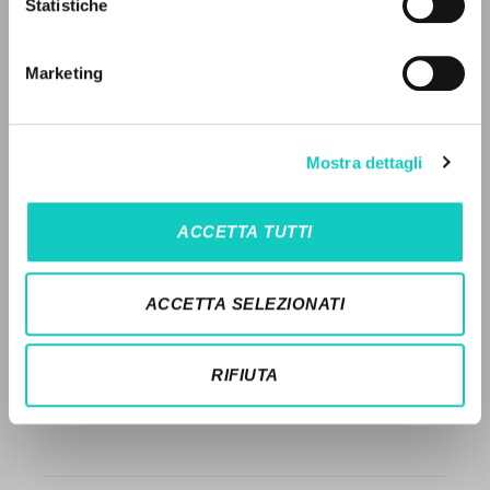
Statistiche
Ricerca avanzata »
Spagnolo
Il PerCorso
Contatti
STORIA EDITORIALE
Marketing
Login
SINTESI DEI CONTENUTI
TRADUZIONI
LINGUA
Mostra dettagli
OPERE COLLEGATE
Italiano
Inglese
Spagnolo
ACCETTA TUTTI
TRADUZIONI OPERE COLLEGATE
NEWSLETTER
TESTO MADRE
ACCETTA SELEZIONATI
Ricevi aggiornamenti su nuove pubblicazioni,
NOMI
eventi e percorsi editoriali.
RIFIUTA
Iscriviti