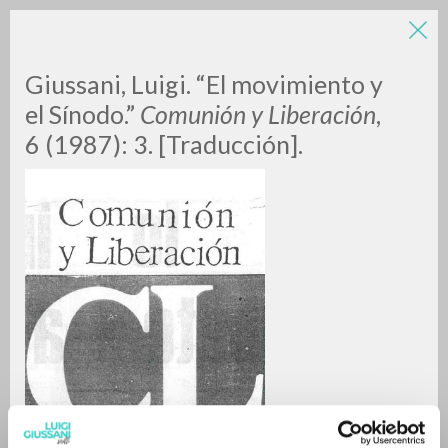
Giussani, Luigi. “El movimiento y
el Sínodo.”
Comunión y Liberación
,
6 (1987): 3. [Traducción].
RICERCA AVANZATA »
A
Z
0
DOCUMENTI TROVATI
RISULTATI SUCCESSIVI