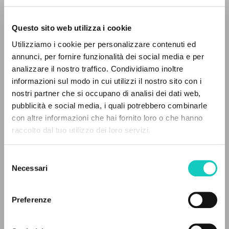
Questo sito web utilizza i cookie
Utilizziamo i cookie per personalizzare contenuti ed
annunci, per fornire funzionalità dei social media e per
IL PROGETTO
analizzare il nostro traffico. Condividiamo inoltre
informazioni sul modo in cui utilizzi il nostro sito con i
Il portale raccoglie e rende accessibili gli scritti
nostri partner che si occupano di analisi dei dati web,
Giussani Luigi
Autore
di Luigi Giussani: quasi 5000 voci bibliografiche,
pubblicità e social media, i quali potrebbero combinarle
Oriol José Miguel
Traduttore
testi integrali in 5 lingue e percorsi tematici
con altre informazioni che hai fornito loro o che hanno
Ronza Robi
Intervista
dedicati.
raccolto dal tuo utilizzo dei loro servizi.
Ronza Robi
Prologo e intervista
Selezione
Ediciones Encuentro
NAVIGA
Necessari
del
Spagnolo
2010
consenso
Ricerca avanzata »
Pagine: 200
Il PerCorso
Preferenze
Contatti
Login