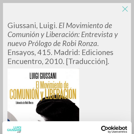
Giussani, Luigi.
El Movimiento de
Comunión y Liberación: Entrevista y
nuevo Prólogo de Robi Ronza
.
Ensayos, 415. Madrid: Ediciones
A
Z
Encuentro, 2010. [Traducción].
0
DOCUMENTI TROVATI
RISULTATI SUCCESSIVI