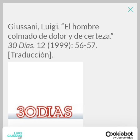
Giussani, Luigi. “El hombre
colmado de dolor y de certeza.”
30 Días
, 12 (1999): 56-57.
[Traducción].
RICERCA AVANZATA »
A
Z
0
DOCUMENTI TROVATI
RISULTATI SUCCESSIVI