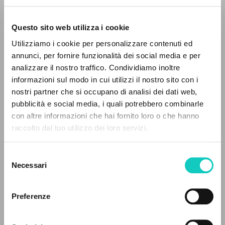
Questo sito web utilizza i cookie
Utilizziamo i cookie per personalizzare contenuti ed
Giussani Luigi
Autore
annunci, per fornire funzionalità dei social media e per
analizzare il nostro traffico. Condividiamo inoltre
Spagnolo
informazioni sul modo in cui utilizzi il nostro sito con i
30 Dias
nostri partner che si occupano di analisi dei dati web,
2000
pubblicità e social media, i quali potrebbero combinarle
Pagine: 2
IL PROGETTO
con altre informazioni che hai fornito loro o che hanno
raccolto dal tuo utilizzo dei loro servizi.
Il portale raccoglie e rende accessibili gli scritti
di Luigi Giussani: quasi 5000 voci bibliografiche,
ULTIMO AGGIORNAMENTO
Selezione
16/12/2020
testi integrali in 5 lingue e percorsi tematici
Necessari
del
dedicati.
consenso
Preferenze
LEGGI IL FULL TEXT NELL'EDIZIONE
NAVIGA
DISPONIBILE