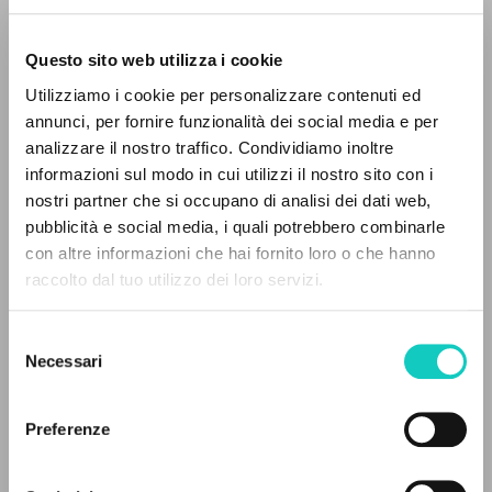
Questo sito web utilizza i cookie
Giussani Luigi
Autore
Utilizziamo i cookie per personalizzare contenuti ed
annunci, per fornire funzionalità dei social media e per
Spagnolo
IL PROGETTO
analizzare il nostro traffico. Condividiamo inoltre
30 Dias
1994
informazioni sul modo in cui utilizzi il nostro sito con i
Il portale raccoglie e rende accessibili gli scritti
Pagine: 1
nostri partner che si occupano di analisi dei dati web,
di Luigi Giussani: quasi 5000 voci bibliografiche,
pubblicità e social media, i quali potrebbero combinarle
testi integrali in 5 lingue e percorsi tematici
con altre informazioni che hai fornito loro o che hanno
dedicati.
raccolto dal tuo utilizzo dei loro servizi.
ULTIMO AGGIORNAMENTO
06/03/2023
Selezione
NAVIGA
Necessari
del
consenso
Ricerca avanzata »
Il PerCorso
LEGGI IL FULL TEXT NELL'EDIZIONE
Preferenze
Contatti
DISPONIBILE
Login